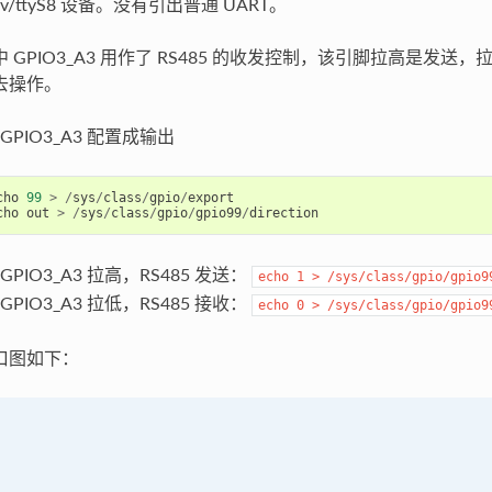
ev/ttyS8 设备。没有引出普通 UART。
 GPIO3_A3 用作了 RS485 的收发控制，该引脚拉高是发送，拉低为
去操作。
GPIO3_A3 配置成输出
cho
99
>
/
sys
/
class
/
gpio
/
export
cho
out
>
/
sys
/
class
/
gpio
/
gpio99
/
direction
GPIO3_A3 拉高，RS485 发送：
echo
1
>
/sys/class/gpio/gpio9
GPIO3_A3 拉低，RS485 接收：
echo
0
>
/sys/class/gpio/gpio9
口图如下：