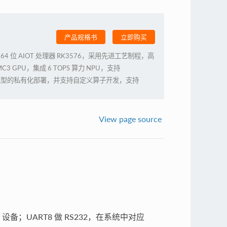
产品规格书
立即购买
p 八核 64 位 AIOT 处理器 RK3576，采用先进工艺制程，高
MC3 GPU，集成 6 TOPS 算力 NPU，支持
模参数模型的私有化部署，并支持自定义算子开发，支持
K@120fps 解码/4K@60fps 编码，具备
能力，支持外部看门狗，拥有工业级的稳定性。提供底板参
制。
View page source
tyS3 设备；UART8 做 RS232，在系统中对应