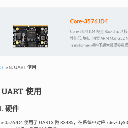
Core-3576JD4
Core-3576JD4 配置 Rockchi
性能低功耗，内置 ARM Mali G52 
Transformer 架构下超大规
Docker 容器化管理技术。同时支持 4
4K@120fps 高清高帧率显示
考设计资料，用户可自主深度化定
cs
»
8. UART 使用
. UART 使用
.1. 硬件
re-3576JD4 使用了 UART3 做 RS485，在系统中对应 /dev/t