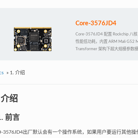
Core-3576JD4
Core-3576JD4 配置 Rockchi
性能低功耗，内置 ARM Mali G52 
Transformer 架构下超大规
Docker 容器化管理技术。同时支持 4
4K@120fps 高清高帧率显示
考设计资料，用户可自主深度化定
cs
»
1. 介绍
. 介绍
.1. 前言
IO-3576JD4出厂默认会有一个操作系统，如果用户要运行其