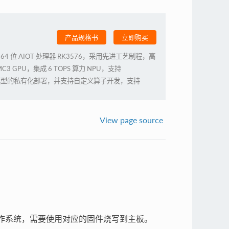
产品规格书
立即购买
p 八核 64 位 AIOT 处理器 RK3576，采用先进工艺制程，高
MC3 GPU，集成 6 TOPS 算力 NPU，支持
模参数模型的私有化部署，并支持自定义算子开发，支持
K@120fps 解码/4K@60fps 编码，具备
能力，支持外部看门狗，拥有工业级的稳定性。提供底板参
制。
View page source
他操作系统，需要使用对应的固件烧写到主板。