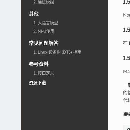
1.
2. 通信模组
其他
N
1. 大语言模型
1.
2. NPU使用
在
常见问题解答
1. Linux 设备树 (DTS) 指南
1.
参考资料
Ma
1. 接口定义
资源下载
一
的
代
要