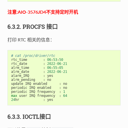
注意:AIO-3576JD4不支持定时开机
6.3.2. PROCFS 接口
打印 RTC 相关的信息：
# cat /proc/driver/rtc
rtc_time
:
06
:
53
:
50
rtc_date
:
2022
-
06
-
21
alrm_time
:
06
:
55
:
05
alrm_date
:
2022
-
06
-
21
alarm_IRQ
:
yes
alrm_pending
:
no
update
IRQ
enabled
:
no
periodic
IRQ
enabled
:
no
periodic
IRQ
frequency
:
1
max
user
IRQ
frequency
:
64
24
hr
:
yes
6.3.3. IOCTL接口