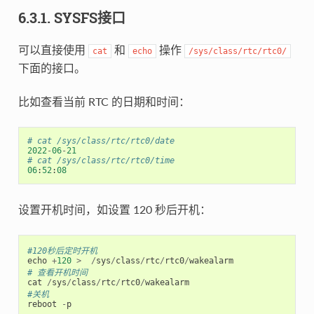
6.3.1. SYSFS接口
可以直接使用
和
操作
cat
echo
/sys/class/rtc/rtc0/
下面的接口。
比如查看当前 RTC 的日期和时间：
# cat /sys/class/rtc/rtc0/date 
2022
-
06
-
21
# cat /sys/class/rtc/rtc0/time 
06
:
52
:
08
设置开机时间，如设置 120 秒后开机：
#120秒后定时开机
echo
+
120
>
/
sys
/
class
/
rtc
/
rtc0
/
wakealarm
# 查看开机时间
cat
/
sys
/
class
/
rtc
/
rtc0
/
wakealarm
#关机
reboot
-
p