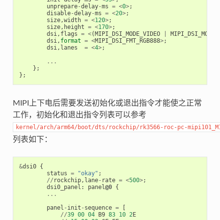
unprepare
-
delay
-
ms
=
<
0
>
;
disable
-
delay
-
ms
=
<
20
>
;
size
,
width
=
<
120
>
;
size
,
height
=
<
170
>
;
dsi
,
flags
=
<
(
MIPI_DSI_MODE_VIDEO
|
MIPI_DSI_MODE_
dsi
,
format
=
<
MIPI_DSI_FMT_RGB888
>
;
dsi
,
lanes
=
<
4
>
;
...
};
};
MIPI上下电后需要发送初始化或退出指令才能使之正常
工作，初始化和退出指令列表可以参考
kernel/arch/arm64/boot/dts/rockchip/rk3566-roc-pc-mipi101_M
列表如下：
&
dsi0
{
status
=
"okay"
;
//
rockchip
,
lane
-
rate
=
<
500
>
;
dsi0_panel
:
panel
@0
{
...
panel
-
init
-
sequence
=
[
//
39
00
04
B9
83
10
2
E