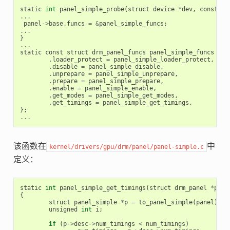
static
int
panel_simple_probe
(
struct
device
*
dev
,
const
st
...
panel
->
base
.
funcs
=
&
panel_simple_funcs
;
...
}
...
static
const
struct
drm_panel_funcs
panel_simple_funcs
=
{
.
loader_protect
=
panel_simple_loader_protect
,
.
disable
=
panel_simple_disable
,
.
unprepare
=
panel_simple_unprepare
,
.
prepare
=
panel_simple_prepare
,
.
enable
=
panel_simple_enable
,
.
get_modes
=
panel_simple_get_modes
,
.
get_timings
=
panel_simple_get_timings
,
};
...
该函数在
中
kernel/drivers/gpu/drm/panel/panel-simple.c
定义：
static
int
panel_simple_get_timings
(
struct
drm_panel
*
pane
{
struct
panel_simple
*
p
=
to_panel_simple
(
panel
);
unsigned
int
i
;
if
(
p
->
desc
->
num_timings
<
num_timings
)