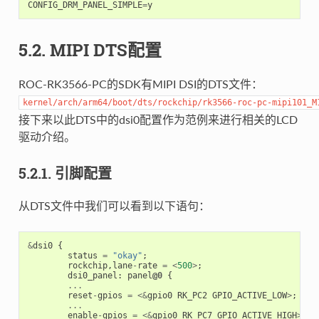
CONFIG_DRM_PANEL_SIMPLE
=
y
5.2. MIPI DTS配置
ROC-RK3566-PC的SDK有MIPI DSI的DTS文件：
kernel/arch/arm64/boot/dts/rockchip/rk3566-roc-pc-mipi101_M
接下来以此DTS中的dsi0配置作为范例来进行相关的LCD
驱动介绍。
5.2.1. 引脚配置
从DTS文件中我们可以看到以下语句：
&
dsi0
{
status
=
"okay"
;
rockchip
,
lane
-
rate
=
<
500
>
;
dsi0_panel
:
panel
@0
{
...
reset
-
gpios
=
<&
gpio0
RK_PC2
GPIO_ACTIVE_LOW
>
;
...
enable
-
gpios
=
<&
gpio0
RK_PC7
GPIO_ACTIVE_HIGH
>
;