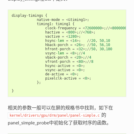
display
-
timings
{
native
-
mode
=
<&
timing1
>
;
timing1
:
timing1
{
clock
-
frequency
=
<
72600000
>
;
//<
80000000
>
;
hactive
=
<
800
>
;
//<
768
>
;
vactive
=
<
1280
>
;
hsync
-
len
=
<
14
>
;
//
20
,
50
,
10
hback
-
porch
=
<
26
>
;
//
50
,
56
,
10
hfront
-
porch
=
<
32
>
;
//
50
,
30
,
180
vsync
-
len
=
<
8
>
;
//
4
vback
-
porch
=
<
20
>
;
//
4
vfront
-
porch
=
<
80
>
;
//
8
hsync
-
active
=
<
0
>
;
vsync
-
active
=
<
0
>
;
de
-
active
=
<
0
>
;
pixelclk
-
active
=
<
0
>
;
};
}
相关的参数一般可以在屏的规格书中找到，如下在
的
kernel/drivers/gpu/drm/panel/panel-simple.c
panel_simple_probe中初始化了获取时序的函数。