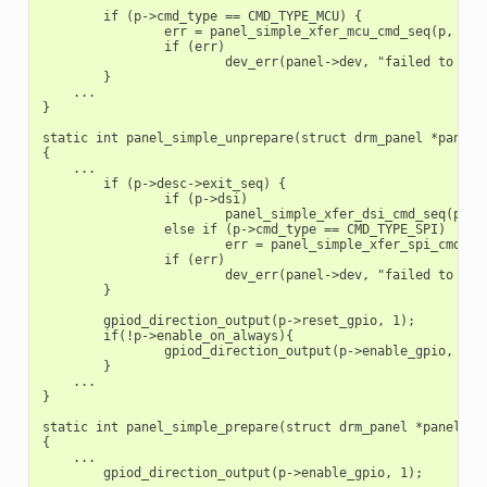
	if (p->cmd_type == CMD_TYPE_MCU) {

		err = panel_simple_xfer_mcu_cmd_seq(p, p->desc->exit_seq);

		if (err)

			dev_err(panel->dev, "failed to send exit cmds seq\n");

	}

    ...

}

static int panel_simple_unprepare(struct drm_panel *panel)

{

    ...

	if (p->desc->exit_seq) {

		if (p->dsi)

			panel_simple_xfer_dsi_cmd_seq(p, p->desc->exit_seq);

		else if (p->cmd_type == CMD_TYPE_SPI)

			err = panel_simple_xfer_spi_cmd_seq(p, p->desc->exit_seq);

		if (err)

			dev_err(panel->dev, "failed to send exit cmds seq\n");

	}

	gpiod_direction_output(p->reset_gpio, 1);

	if(!p->enable_on_always){

		gpiod_direction_output(p->enable_gpio, 0);

	}

    ...

}

static int panel_simple_prepare(struct drm_panel *panel)

{

    ...

	gpiod_direction_output(p->enable_gpio, 1);
