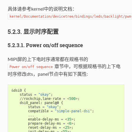
具体请参考kernel中的说明文档：
kernel/Documentation/devicetree/bindings/leds/backlight/pwm
5.2.3. 显示时序配置
5.2.3.1. Power on/off sequence
MIPI屏的上下电时序通常都在规格书的
章节中，可根据规格书的上下电
Power
on/off
sequence
时序修改dts，panel节点中有如下属性:
&
dsi0
{
status
=
"okay"
;
//
rockchip
,
lane
-
rate
=
<
500
>
;
dsi0_panel
:
panel
@0
{
status
=
"okay"
;
compatible
=
"simple-panel-dsi"
;
...
enable
-
delay
-
ms
=
<
35
>
;
prepare
-
delay
-
ms
=
<
6
>
;
reset
-
delay
-
ms
=
<
25
>
;
init
-
delay
-
ms
=
<
55
>
;