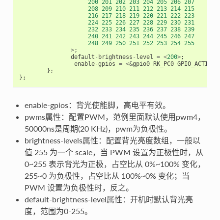
200
201
202
203
204
205
206
207
208
209
210
211
212
213
214
215
216
217
218
219
220
221
222
223
224
225
226
227
228
229
230
231
232
233
234
235
236
237
238
239
240
241
242
243
244
245
246
247
248
249
250
251
252
253
254
255
>
;
default
-
brightness
-
level
=
<
200
>
;
enable
-
gpios
=
<&
gpio0
RK_PC0
GPIO_ACTIVE_
};
};
enable-gpios：背光使能脚，高电平有效。
pwms属性：配置PWM，范例里面默认使用pwm4，
50000ns是周期(20 KHz)，pwm为负极性。
brightness-levels属性：配置背光亮度数组，一般以
值 255 为一个 scale，当 PWM 设置为正极性时，从
0~255 表示背光为正极，占空比从 0%~100% 变化，
255~0 为负极性，占空比从 100%~0% 变化；当
PWM 设置为负极性时，反之。
default-brightness-level属性：开机时默认背光亮
度，范围为0-255。