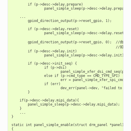
	if (p->desc->delay.prepare)

		panel_simple_sleep(p->desc->delay.prepare);

    ...

	gpiod_direction_output(p->reset_gpio, 1);

	if (p->desc->delay.reset)

		panel_simple_sleep(p->desc->delay.reset);

	gpiod_direction_output(p->reset_gpio, 0);  //由于驱动在控制reset脚时序的时候使用了`gpiod`这类的API

                                                
	if (p->desc->delay.init)                        

		panel_simple_sleep(p->desc->delay.init);

	if (p->desc->init_seq) {

		if (p->dsi)

			panel_simple_xfer_dsi_cmd_seq(p, p->desc->init_seq);

		else if (p->cmd_type == CMD_TYPE_SPI)

			err = panel_simple_xfer_spi_cmd_seq(p, p->desc->init_seq);

		if (err)

			dev_err(panel->dev, "failed to send init cmds seq\n");

	}

    if(p->desc->delay.mipi_data){

        panel_simple_sleep(p->desc->delay.mipi_data);

    }

    ...

}

static int panel_simple_enable(struct drm_panel *panel)

{
