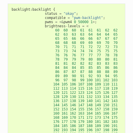
backlight
:
backlight
{
status
=
"okay"
;
compatible
=
"pwm-backlight"
;
pwms
=
<&
pwm4
0
50000
1
>
;
brightness
-
levels
=
<
60
60
60
61
61
61
62
62
62
63
63
63
64
64
64
65
65
65
66
66
66
67
67
67
68
68
68
69
69
69
70
70
70
71
71
71
72
72
72
73
73
73
74
74
74
75
75
75
76
76
76
77
77
77
78
78
78
79
79
79
80
80
80
81
81
81
82
82
82
83
83
83
84
84
84
85
85
85
86
86
86
87
87
87
88
88
88
89
89
89
90
91
92
93
94
95
96
97
98
99
100
101
102
103
104
105
106
107
108
109
110
111
112
113
114
115
116
117
118
119
120
121
122
123
124
125
126
127
128
129
130
131
132
133
134
135
136
137
138
139
140
141
142
143
144
145
146
147
148
149
150
151
152
153
154
155
156
157
158
159
160
161
162
163
164
165
166
167
168
169
170
171
172
173
174
175
176
177
178
179
180
181
182
183
184
185
186
187
188
189
190
191
192
193
194
195
196
197
198
199