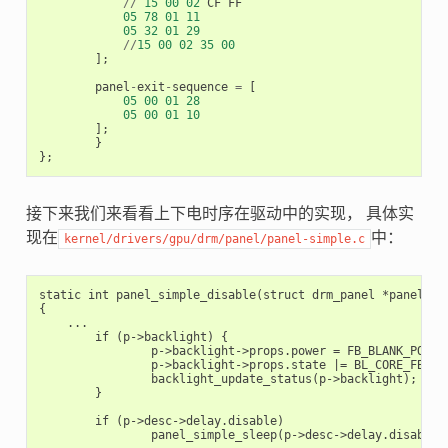
//
15
00
02
CF
FF
05
78
01
11
05
32
01
29
//
15
00
02
35
00
];
panel
-
exit
-
sequence
=
[
05
00
01
28
05
00
01
10
];
}
};
接下来我们来看看上下电时序在驱动中的实现， 具体实
现在
中：
kernel/drivers/gpu/drm/panel/panel-simple.c
static int panel_simple_disable(struct drm_panel *panel)

{

    ...

	if (p->backlight) {

		p->backlight->props.power = FB_BLANK_POWERDOWN;

		p->backlight->props.state |= BL_CORE_FBBLANK;

		backlight_update_status(p->backlight);

	}

	if (p->desc->delay.disable)

		panel_simple_sleep(p->desc->delay.disable);
