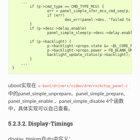
    ...

	if (p->cmd_type == CMD_TYPE_MCU) {

		err = panel_simple_xfer_mcu_cmd_seq(p, p->desc->init_seq);

		if (err)

			dev_err(panel->dev, "failed to send init cmds seq\n");

	}

	if (p->desc->delay.enable)

		panel_simple_sleep(p->desc->delay.enable);

	if (p->backlight) {

		p->backlight->props.state &= ~BL_CORE_FBBLANK;

		p->backlight->props.power = FB_BLANK_UNBLANK;

		backlight_update_status(p->backlight);

	}

    ...

uboot实现在
u-boot/drivers/video/drm/rockchip_panel.c
中的panel_simple_unprepare、panel_simple_prepare、
panel_simple_enable 、panel_simple_disable 4个函数
中，具体实现可以自己查看。
5.2.3.2. Display-Timings
display_timings在dts中定义：