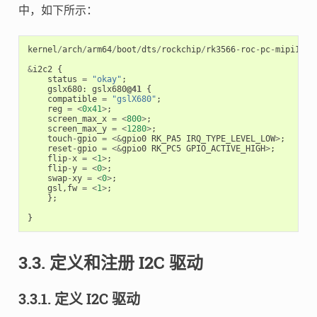
中，如下所示：
kernel
/
arch
/
arm64
/
boot
/
dts
/
rockchip
/
rk3566
-
roc
-
pc
-
mipi101
-
&
i2c2
{
status
=
"okay"
;
gslx680
:
gslx680
@41
{
compatible
=
"gslX680"
;
reg
=
<
0x41
>
;
screen_max_x
=
<
800
>
;
screen_max_y
=
<
1280
>
;
touch
-
gpio
=
<&
gpio0
RK_PA5
IRQ_TYPE_LEVEL_LOW
>
;
reset
-
gpio
=
<&
gpio0
RK_PC5
GPIO_ACTIVE_HIGH
>
;
flip
-
x
=
<
1
>
;
flip
-
y
=
<
0
>
;
swap
-
xy
=
<
0
>
;
gsl
,
fw
=
<
1
>
;
};
}
3.3. 定义和注册 I2C 驱动
3.3.1. 定义 I2C 驱动