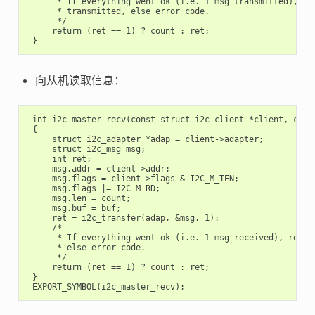
      * If everything went ok (i.e. 1 msg transmitted), ret
      * transmitted, else error code.

      */

     return (ret == 1) ? count : ret;

向从机读取信息：
 int i2c_master_recv(const struct i2c_client *client, char 
 {

     struct i2c_adapter *adap = client->adapter;

     struct i2c_msg msg;

     int ret;

     msg.addr = client->addr;

     msg.flags = client->flags & I2C_M_TEN;

     msg.flags |= I2C_M_RD;

     msg.len = count;

     msg.buf = buf;

     ret = i2c_transfer(adap, &msg, 1);

     /*

      * If everything went ok (i.e. 1 msg received), return
      * else error code.

      */

     return (ret == 1) ? count : ret;

 }
