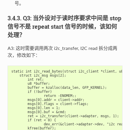
号。
3.4.3. Q3: 当外设对于读时序要求中间是 stop
信号不是 repeat start 信号的时候，该如何
处理？
A3: 这时需要调用两次 i2c_transfer, I2C read 拆分成两
次，修改如下：
static int i2c_read_bytes(struct i2c_client *client, u8 cmd
    struct i2c_msg msgs[2];

	int ret;

	u8 *buffer;

	buffer = kzalloc(data_len, GFP_KERNEL);

	if (!buffer)

		return -ENOMEM;;

	msgs[0].addr = client->addr;

	msgs[0].flags = client->flags;

	msgs[0].len = 1;

	msgs[0].buf = &cmd;

	ret = i2c_transfer(client->adapter, msgs, 1);

	if (ret < 0) {

		dev_err(&client->adapter->dev, "i2c read failed\n");

        kfree(buffer);
