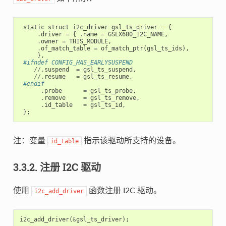
static
struct
i2c_driver
gsl_ts_driver
=
{
.
driver
=
{
.
name
=
GSLX680_I2C_NAME
,
.
owner
=
THIS_MODULE
,
.
of_match_table
=
of_match_ptr
(
gsl_ts_ids
),
},
#ifndef CONFIG_HAS_EARLYSUSPEND
//.
suspend
=
gsl_ts_suspend
,
//.
resume
=
gsl_ts_resume
,
#endif
.
probe
=
gsl_ts_probe
,
.
remove
=
gsl_ts_remove
,
.
id_table
=
gsl_ts_id
,
};
注：变量
指示该驱动所支持的设备。
id_table
3.3.2. 注册 I2C 驱动
使用
函数注册 I2C 驱动。
i2c_add_driver
i2c_add_driver
(
&
gsl_ts_driver
);