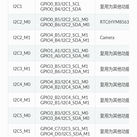
GPIO0_B3/I2C1_SCL
I2C1
复用为其他功能
GPIO0_B4/I2C1_SDA
GPIO0_B5/I2C2_SCL_M0
I2C2_M0
RTC(HYM8563) /T
GPIO0_B6/I2C2_SDA_M0
GPIO4_B5/I2C2_SCL_M1
I2C2_M1
Camera
GPIO4_B4/I2C2_SDA_M1
GPIO1_A1/I2C3_SCL_M0
I2C3_M0
复用为其他功能
GPIO1_A0/I2C3_SDA_M0
GPIO3_B5/I2C3_SCL_M1
I2C3_M1
复用为其他功能
GPIO3_B6/I2C3_SDA_M1
GPIO4_B3/I2C4_SCL_M0
I2C4_M0
复用为其他功能
GPIO4_B2/I2C4_SDA_M0
GPIO2_B2/I2C4_SCL_M1
I2C4_M1
复用为其他功能
GPIO2_B1/I2C4_SDA_M1
GPIO3_B3/I2C5_SCL_M0
I2C5_M0
复用为其他功能
GPIO3_B4/I2C5_SDA_M0
GPIO4_C7/I2C5_SCL_M1
I2C5_M1
复用为其他功能
GPIO4_D0/I2C5_SDA_M1