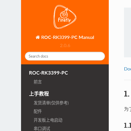
ROC-RK3399-PC Manual
2.0.6
Do
ROC-RK3399-PC
前言
1
上手教程
发货清单(仅供参考)
为
配件
开发板上电启动
1
串口调试