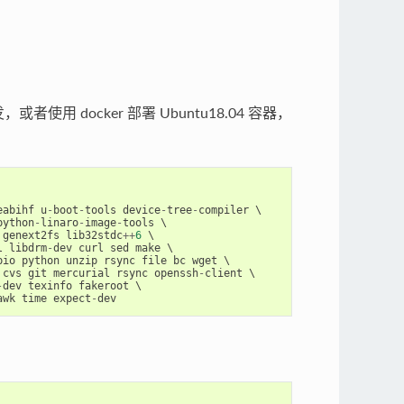
或者使用 docker 部署 Ubuntu18.04 容器，
eabihf
u
-
boot
-
tools
device
-
tree
-
compiler
python
-
linaro
-
image
-
tools
genext2fs
lib32stdc
++
6
l
libdrm
-
dev
curl
sed
make
pio
python
unzip
rsync
file
bc
wget
cvs
git
mercurial
rsync
openssh
-
client
-
dev
texinfo
fakeroot
awk
time
expect
-
dev