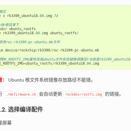
解压
z
x
rk3399_ubuntu18
.
04.
img
.
7
z
sdk根目录下
kdir
ubuntu_rootfs
v
rk3399_ubuntu18
.
04.
img
ubuntu_rootfs
/
修改roc-rk3399-pc-ubuntu.mk文件
im
device
/
rockchip
/
rk3399
/
roc
-
rk3399
-
pc
-
ubuntu
.
mk
把RK_ROOTFS_IMG属性改成ubuntu文件系统镜像得路径(也就是rk3399_ubuntu18.
K_ROOTFS_IMG
=
ubuntu_rootfs
/
rk3399_ubuntu18
.
04.
img
意：
Ubuntu 根文件系统镜像存放路径不能错。
行
会自动更新
的链接。
./mkfirmware.sh
rockdev/rootfs.img
.2.2. 选择编译配件
择屏幕