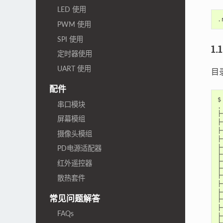
LED 使用
.
PWM 使用
SPI 使用
1.
定时器使用
UART 使用
目
配件
$
串口模块
.

├
屏幕模组
├
├
摄像头模组
├
├
PD电源适配器
├
├
红外遥控器
├
├
散热套件
├
├
常见问题解答
├
├
FAQs
├