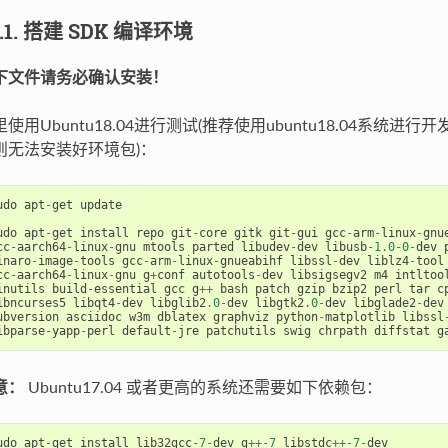
1.1. 搭建 SDK 编译环境
下文件请务必确认安装！
使用Ubuntu18.04进行测试(推荐使用ubuntu18.04系统进行开发，
则无法安装好环境包)：
udo
apt
-
get
update
udo
apt
-
get
install
repo
git
-
core
gitk
git
-
gui
gcc
-
arm
-
linux
-
gnu
cc
-
aarch64
-
linux
-
gnu
mtools
parted
libudev
-
dev
libusb
-
1.0
-
0
-
dev
inaro
-
image
-
tools
gcc
-
arm
-
linux
-
gnueabihf
libssl
-
dev
liblz4
-
tool
cc
-
aarch64
-
linux
-
gnu
g
+
conf
autotools
-
dev
libsigsegv2
m4
intltoo
inutils
build
-
essential
gcc
g
++
bash
patch
gzip
bzip2
perl
tar
c
ibncurses5
libqt4
-
dev
libglib2
.
0
-
dev
libgtk2
.
0
-
dev
libglade2
-
dev
ubversion
asciidoc
w3m
dblatex
graphviz
python
-
matplotlib
libssl
ibparse
-
yapp
-
perl
default
-
jre
patchutils
swig
chrpath
diffstat
g
意：
Ubuntu17.04 或者更高的系统还需要如下依赖包：
udo
apt
-
get
install
lib32gcc
-
7
-
dev
g
++-
7
libstdc
++-
7
-
dev