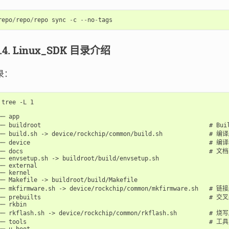
repo
/
repo
/
repo
sync
-
c
--
no
-
tags
1.4. Linux_SDK 目录介绍
录：
 tree -L 1

── app

── buildroot                                               #
── build.sh -> device/rockchip/common/build.sh             # 编
── device                                                  #
── docs                                                    # 文档

── envsetup.sh -> buildroot/build/envsetup.sh

── external

── kernel

── Makefile -> buildroot/build/Makefile

── mkfirmware.sh -> device/rockchip/common/mkfirmware.sh   # 链
── prebuilts                                               # 
── rkbin

── rkflash.sh -> device/rockchip/common/rkflash.sh         # 烧
── tools                                                   # 工