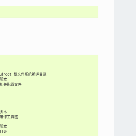
 Buildroot 根文件系统编译目录

译脚本

 编译相关配置文件

接脚本

交叉编译工具链

写脚本

具目录
