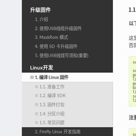
1.
升级固件
1. 介绍
以
2. 使用USB线缆升级固件
3. MaskRom 模式
这里
否
4. 使用 SD 卡升级固件
5. 使用USB线烧写须知(重要)
s
Linux开发
s
g
1. 编译 Linux 固件
l
g
1.1. 准备工作
b
l
1.2. 编译 SDK
s
l
1.3. 固件打包
1.4. 分区介绍
注
1.5. 常见问题
2. Firefly Linux 开发指南
s