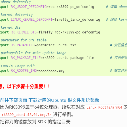
 uboot defconfig
xport
RK_UBOOT_DEFCONFIG
=
roc-rk3399-pc_defconfig      
# 编译 ubo
 kernel defconfig
xport
LINUX_KERNEL_DEFCONFI
=
firefly_linux_defconfig   
# 编译 ker
 kernel dts
xport
RK_KERNEL_DTS
=
firefly_roc-rk3399-pc_defconfig             
 parameter for GPT table
xport
RK_PARAMETER
=
parameter-ubuntu.txt                 
# 分区信
 packagefile for make update image
xport
RK_PACKAGE_FILE
=
rk3399-ubuntu-package-file        
# 打包配
 rootfs image path
xport
RK_ROOTFS_IMG
=
xxxx/xxxx.img                       
# 根文件
意，以下步骤十分重要！！
前往下载页面 下载对应的Ubuntu 根文件系统镜像
因为RK3399属于64位处理器，所以在对应
Linux
Rootfs/arm64
进行举例。
rk3399_ubuntu18.04.img.7z
把得到的镜像放到 SDK 的指定目录: