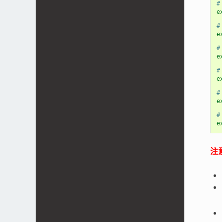
#
e
#
e
#
e
#
e
#
e
#
e
注