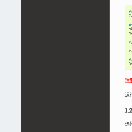
#
7
#
m
m
#
v
#
R
注
运
1
选