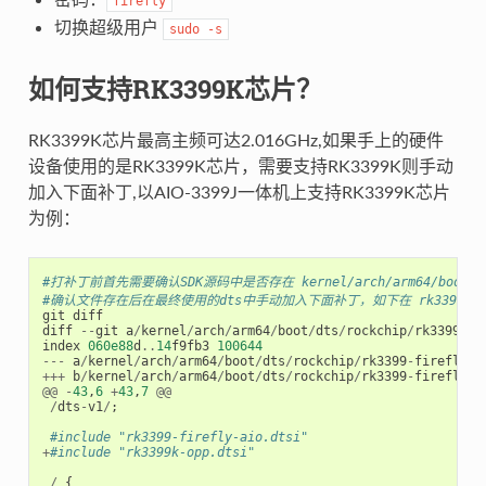
firefly
切换超级用户
sudo
-s
如何支持RK3399K芯片？
RK3399K芯片最高主频可达2.016GHz,如果手上的硬件
设备使用的是RK3399K芯片，需要支持RK3399K则手动
加入下面补丁,以AIO-3399J一体机上支持RK3399K芯片
为例：
#打补丁前首先需要确认SDK源码中是否存在 kernel/arch/arm64/boot/dts/
#确认文件存在后在最终使用的dts中手动加入下面补丁，如下在 rk3399-fire
git
diff
diff
--
git
a
/
kernel
/
arch
/
arm64
/
boot
/
dts
/
rockchip
/
rk3399
-
fi
index
060e88
d
..
14
f9fb3
100644
---
a
/
kernel
/
arch
/
arm64
/
boot
/
dts
/
rockchip
/
rk3399
-
firefly
-
a
+++
b
/
kernel
/
arch
/
arm64
/
boot
/
dts
/
rockchip
/
rk3399
-
firefly
-
a
@@
-
43
,
6
+
43
,
7
@@
/
dts
-
v1
/
;
#include "rk3399-firefly-aio.dtsi"
+
#include "rk3399k-opp.dtsi"
/
{