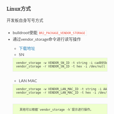
Linux方式
开发板自身写号方式
buildroot使能
BR2_PACKAGE_VENDOR_STORAGE
通过vendor_storage命令进行读写操作
下载地址
SN
vendor_storage -w VENDOR_SN_ID -t string -i cad895bedb8
LAN MAC
vendor_storage -w VENDOR_LAN_MAC_ID -t string -i AABBCC