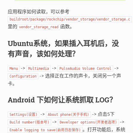
应用程序如何读取，可以参考
buildroot/package/rockchip/vendor_storage/vendor_storage.c
里的
函数。
vendor_storage_read
Ubuntu系统，如果插入耳机后，没
有声音，该如何处理？
->
->
->
Menu
Multimedia
PulseAudio
Volume
Control
-> 选择正在工作的声卡，关闭另一个声
Configuration
卡。
Android 下如何让系统抓取 LOG？
->
-> 点击5下
Settings(设置)
About
phone(关于手机)
->
->
Build
number(版本号)
Developer
options(开发者选项)
。打开功能后，系统
Enable
logging
to
save(启用日志保存)