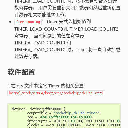
TIMERn_LOAD_COUNT0 时，将不会自动载入到计
数寄存器。 用户需要重新关闭计数器和然后重新设置
计数器相关才能继续工作。
：Timer 先载入初始值到
free-running
TIMER_LOAD_COUNT3 和 TIMER_LOAD_COUNT2
寄存器， 当时间累加的值在寄存器
TIMERn_LOAD_COUNT1 和
TIMERn_LOAD_COUNT0 时，Timer 将一直自动加载
计数寄存器。
软件配置
1.在 dts 文件中定义 Timer 的相关配置
kernel/arch/arm64/boot/dts/rockchip/rk3399.dtsi
rktimer
:
rktimer
@ff850000
{
compatible
=
"rockchip,rk3399-timer"
;
reg
=
<
0x0
0xff850000
0x0
0x1000
>
;
interrupts
=
<
GIC_SPI
81
IRQ_TYPE_LEVEL_HIGH
0
>
;
clocks
=
<&
cru
PCLK_TIMER0
>
,
<&
cru
SCLK_TIMER00
>
;