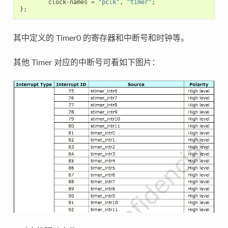
clock
-
names
=
"pclk"
,
"timer"
;
};
其中定义的 Timer0 的寄存器和中断号和时钟等。
其他 Timer 对应的中断号可看如下图片：