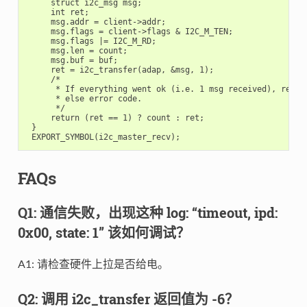
     struct i2c_msg msg;

     int ret;

     msg.addr = client->addr;

     msg.flags = client->flags & I2C_M_TEN;

     msg.flags |= I2C_M_RD;

     msg.len = count;

     msg.buf = buf;

     ret = i2c_transfer(adap, &msg, 1);

     /*

      * If everything went ok (i.e. 1 msg received), return
      * else error code.

      */

     return (ret == 1) ? count : ret;

 }

FAQs
Q1: 通信失败，出现这种 log: “timeout, ipd:
0x00, state: 1” 该如何调试？
A1: 请检查硬件上拉是否给电。
Q2: 调用 i2c_transfer 返回值为 -6？