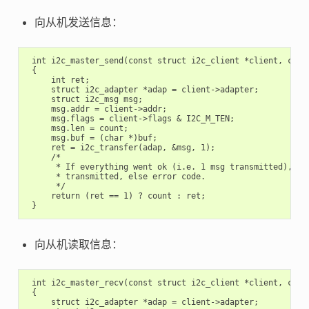
向从机发送信息：
 int i2c_master_send(const struct i2c_client *client, const
 {

     int ret;

     struct i2c_adapter *adap = client->adapter;

     struct i2c_msg msg;

     msg.addr = client->addr;

     msg.flags = client->flags & I2C_M_TEN;

     msg.len = count;

     msg.buf = (char *)buf;

     ret = i2c_transfer(adap, &msg, 1);

     /*

      * If everything went ok (i.e. 1 msg transmitted), ret
      * transmitted, else error code.

      */

     return (ret == 1) ? count : ret;

向从机读取信息：
 int i2c_master_recv(const struct i2c_client *client, char 
 {

     struct i2c_adapter *adap = client->adapter;
