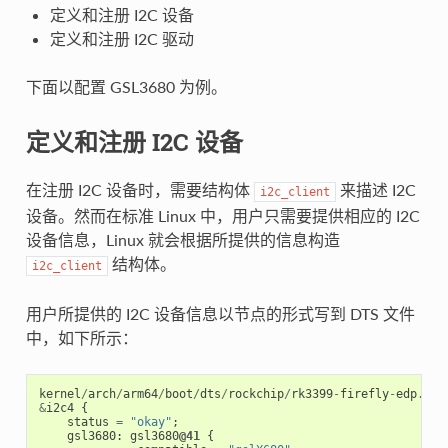
定义和注册 I2C 设备
定义和注册 I2C 驱动
下面以配置 GSL3680 为例。
定义和注册 I2C 设备
在注册 I2C 设备时，需要结构体
来描述 I2C
i2c_client
设备。然而在标准 Linux 中，用户只需要提供相应的 I2C
设备信息，Linux 就会根据所提供的信息构造
结构体。
i2c_client
用户所提供的 I2C 设备信息以节点的形式写到 DTS 文件
中，如下所示：
kernel
/
arch
/
arm64
/
boot
/
dts
/
rockchip
/
rk3399
-
firefly
-
edp
.
dts
&
i2c4
{
status
=
"okay"
;
gsl3680
:
gsl3680
@41
{