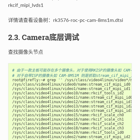
rkcif_mipi_lvds1
详情请查看设备树：rk3576-roc-pc-cam-8ms1m.dtsi
2.3. Camera底层调试
查找摄像头节点
# 由于一款主板可能存在多个摄像头，对于使用RKISP的摄像头如 CAM-8MS1M(I
# 对于自带ISP的摄像头如 CAM-8MS1M 则是抓取stream_cif_mipi_id
root@firefly:~# grep 
''
 /sys/class/video4linux/video*/name

/sys/class/video4linux/video0/name:stream_cif_mipi_id0

/sys/class/video4linux/video1/name:stream_cif_mipi_id1

/sys/class/video4linux/video10/name:rkcif_tools_id2

/sys/class/video4linux/video11/name:stream_cif_mipi_id0

/sys/class/video4linux/video12/name:stream_cif_mipi_id1

/sys/class/video4linux/video13/name:stream_cif_mipi_id2

/sys/class/video4linux/video14/name:stream_cif_mipi_id3

/sys/class/video4linux/video15/name:rkcif_scale_ch0

/sys/class/video4linux/video16/name:rkcif_scale_ch1

/sys/class/video4linux/video17/name:rkcif_scale_ch2

/sys/class/video4linux/video18/name:rkcif_scale_ch3

/sys/class/video4linux/video19/name:rkcif_tools_id0

/sys/class/video4linux/video2/name:stream_cif_mipi_id2
