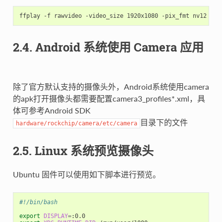
2.4. Android 系统使用 Camera 应用
除了官方默认支持的摄像头外，Android系统使用camera
的apk打开摄像头都需要配置camera3_profiles*.xml，具
体可参考Android SDK
目录下的文件
hardware/rockchip/camera/etc/camera
2.5. Linux 系统预览摄像头
Ubuntu 固件可以使用如下脚本进行预览。
#!/bin/bash
export
DISPLAY
=