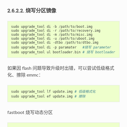
2.6.2.2. 烧写分区镜像
sudo
upgrade_tool
di
-
b
/
path
/
to
/
boot
.
img
sudo
upgrade_tool
di
-
r
/
path
/
to
/
recovery
.
img
sudo
upgrade_tool
di
-
m
/
path
/
to
/
misc
.
img
sudo
upgrade_tool
di
-
u
/
path
/
to
/
uboot
.
img
sudo
upgrade_tool
di
-
dtbo
/
path
/
to
/
dtbo
.
img
sudo
upgrade_tool
di
-
p
paramater
#烧写 parameter
sudo
upgrade_tool
ul
bootloader
.
bin
# 烧写 bootloader
如果因 flash 问题导致升级时出错，可以尝试低级格式
化、擦除 emmc：
sudo
upgrade_tool
lf
update
.
img
# 低级格式化
sudo
upgrade_tool
ef
update
.
img
# 擦除
fastboot 烧写动态分区