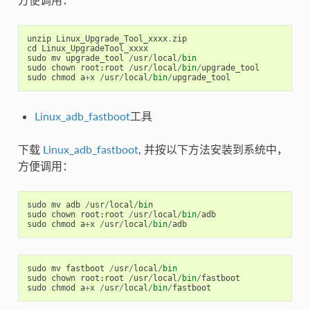
unzip
Linux_Upgrade_Tool_xxxx
.
zip
cd
Linux_UpgradeTool_xxxx
sudo
mv
upgrade_tool
/
usr
/
local
/
bin
sudo
chown
root
:
root
/
usr
/
local
/
bin
/
upgrade_tool
sudo
chmod
a
+
x
/
usr
/
local
/
bin
/
upgrade_tool
Linux_adb_fastboot
工具
下载
Linux_adb_fastboot
, 并按以下方法安装到系统中，
方便调用：
sudo
mv
adb
/
usr
/
local
/
bin
sudo
chown
root
:
root
/
usr
/
local
/
bin
/
adb
sudo
chmod
a
+
x
/
usr
/
local
/
bin
/
adb
sudo
mv
fastboot
/
usr
/
local
/
bin
sudo
chown
root
:
root
/
usr
/
local
/
bin
/
fastboot
sudo
chmod
a
+
x
/
usr
/
local
/
bin
/
fastboot