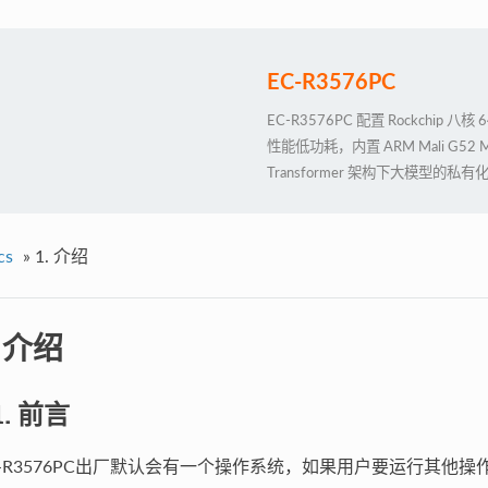
EC-R3576PC
EC-R3576PC 配置 Rockchip 
性能低功耗，内置 ARM Mali G52 
Transformer 架构下大模型的私有化
备强大的 4K@120fps 高清
支持外部看门狗，拥有工业级的稳定
cs
»
1. 介绍
. 介绍
.1. 前言
C-R3576PC出厂默认会有一个操作系统，如果用户要运行其他