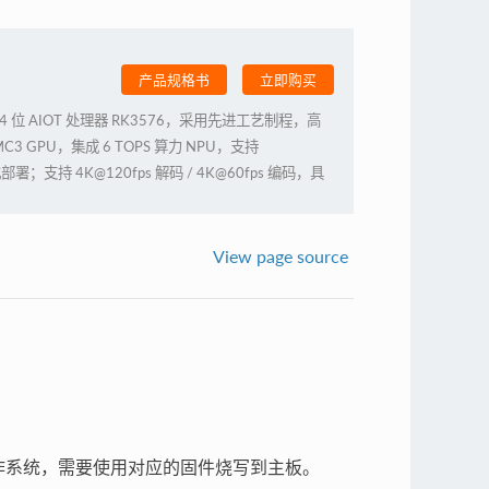
产品规格书
立即购买
八核 64 位 AIOT 处理器 RK3576，采用先进工艺制程，高
MC3 GPU，集成 6 TOPS 算力 NPU，支持
部署；支持 4K@120fps 解码 / 4K@60fps 编码，具
高帧率显示能力，配置工业级全金属外壳，无风扇被动散热，
性，广泛适用于AI本地部署的应用场景。
View page source
操作系统，需要使用对应的固件烧写到主板。