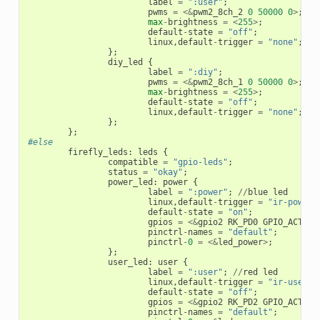
label
=
":user"
;
pwms
=
<&
pwm2_8ch_2
0
50000
0
>
;
//
max
-
brightness
=
<
255
>
;
default
-
state
=
"off"
;
linux
,
default
-
trigger
=
"none"
;
};
diy_led
{
label
=
":diy"
;
pwms
=
<&
pwm2_8ch_1
0
50000
0
>
;
//
max
-
brightness
=
<
255
>
;
default
-
state
=
"off"
;
linux
,
default
-
trigger
=
"none"
;
};
};
#else
firefly_leds
:
leds
{
compatible
=
"gpio-leds"
;
status
=
"okay"
;
power_led
:
power
{
label
=
":power"
;
//
blue
led
linux
,
default
-
trigger
=
"ir-power-
default
-
state
=
"on"
;
gpios
=
<&
gpio2
RK_PD0
GPIO_ACTIVE
pinctrl
-
names
=
"default"
;
pinctrl
-
0
=
<&
led_power
>
;
};
user_led
:
user
{
label
=
":user"
;
//
red
led
linux
,
default
-
trigger
=
"ir-user-c
default
-
state
=
"off"
;
gpios
=
<&
gpio2
RK_PD2
GPIO_ACTIVE
pinctrl
-
names
=
"default"
;