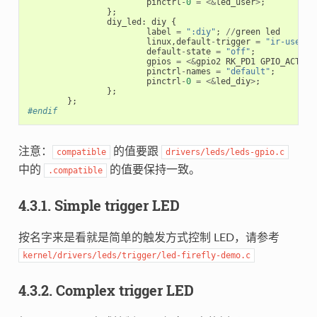
pinctrl
-
0
=
<&
led_user
>
;
};
diy_led
:
diy
{
label
=
":diy"
;
//
green
led
linux
,
default
-
trigger
=
"ir-user-c
default
-
state
=
"off"
;
gpios
=
<&
gpio2
RK_PD1
GPIO_ACTIVE
pinctrl
-
names
=
"default"
;
pinctrl
-
0
=
<&
led_diy
>
;
};
};
#endif
注意：
的值要跟
compatible
drivers/leds/leds-gpio.c
中的
的值要保持一致。
.compatible
4.3.1. Simple trigger LED
按名字来是看就是简单的触发方式控制 LED，请参考
kernel/drivers/leds/trigger/led-firefly-demo.c
4.3.2. Complex trigger LED