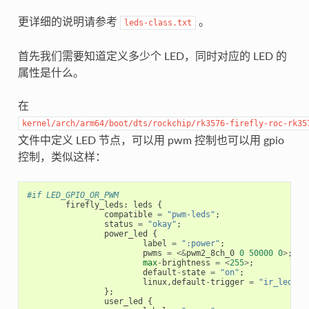
更详细的说明请参考
。
leds-class.txt
首先我们需要知道定义多少个 LED，同时对应的 LED 的
属性是什么。
在
kernel/arch/arm64/boot/dts/rockchip/rk3576-firefly-roc-rk35
文件中定义 LED 节点，可以用 pwm 控制也可以用 gpio
控制，类似这样：
#if LED_GPIO_OR_PWM
firefly_leds
:
leds
{
compatible
=
"pwm-leds"
;
status
=
"okay"
;
power_led
{
label
=
":power"
;
pwms
=
<&
pwm2_8ch_0
0
50000
0
>
;
//
max
-
brightness
=
<
255
>
;
default
-
state
=
"on"
;
linux
,
default
-
trigger
=
"ir_led"
;
};
user_led
{