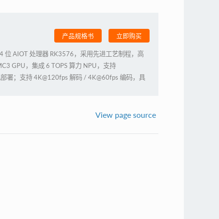
产品规格书
立即购买
八核 64 位 AIOT 处理器 RK3576，采用先进工艺制程，高
MC3 GPU，集成 6 TOPS 算力 NPU，支持
部署；支持 4K@120fps 解码 / 4K@60fps 编码，具
高帧率显示能力，配置工业级全金属外壳，无风扇被动散热，
性，广泛适用于AI本地部署的应用场景。
View page source