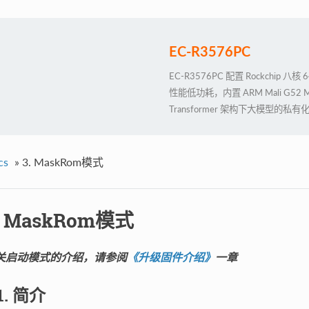
EC-R3576PC
EC-R3576PC 配置 Rockchip 
性能低功耗，内置 ARM Mali G52 
Transformer 架构下大模型的私有化
备强大的 4K@120fps 高清
支持外部看门狗，拥有工业级的稳定
cs
»
3. MaskRom模式
. MaskRom模式
关启动模式的介绍，请参阅
《升级固件介绍》
一章
.1. 简介