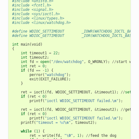
#include <unistd.h>
#include <fcntl.h>
#include <signal.h>
#include <sys/ioctl.h>
#include <linux/types.h>
#include <linux/watchdog.h>
#define WDIOC_SETTIMEOUT        _IOWR(WATCHDOG_IOCTL_BASE,
#define WDIOC_GETTIMEOUT        _IOR(WATCHDOG_IOCTL_BASE, 
int
main
(
void
)
{
int
timeout1
=
22
;
int
timeout2
;
int
fd
=
open
(
"/dev/watchdog"
,
O_WRONLY
);
//
start
watc
int
ret
=
0
;
if
(
fd
==
-
1
)
{
perror
(
"watchdog"
);
exit
(
EXIT_FAILURE
);
}
ret
=
ioctl
(
fd
,
WDIOC_SETTIMEOUT
,
&
timeout1
);
//
set
ti
if
(
ret
<
0
)
printf
(
"ioctl WDIOC_SETTIMEOUT failed.
\n
"
);
ret
=
ioctl
(
fd
,
WDIOC_GETTIMEOUT
,
&
timeout2
);
//
get
ti
if
(
ret
<
0
)
printf
(
"ioctl WDIOC_SETTIMEOUT failed.
\n
"
);
printf
(
"timeout = 
%d
\n
"
,
timeout2
);
while
(
1
)
{
ret
=
write
(
fd
,
"
\0
"
,
1
);
//
feed
the
dog