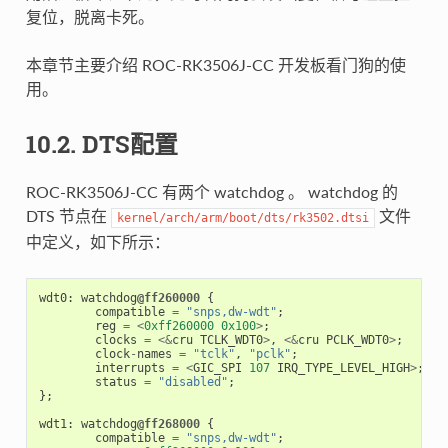
复位，脱离卡死。
本章节主要介绍 ROC-RK3506J-CC 开发板看门狗的使
用。
10.2. DTS配置
ROC-RK3506J-CC 有两个 watchdog 。 watchdog 的
DTS 节点在
文件
kernel/arch/arm/boot/dts/rk3502.dtsi
中定义，如下所示：
wdt0
:
watchdog
@ff260000
{
compatible
=
"snps,dw-wdt"
;
reg
=
<
0xff260000
0x100
>
;
clocks
=
<&
cru
TCLK_WDT0
>
,
<&
cru
PCLK_WDT0
>
;
clock
-
names
=
"tclk"
,
"pclk"
;
interrupts
=
<
GIC_SPI
107
IRQ_TYPE_LEVEL_HIGH
>
;
status
=
"disabled"
;
};
wdt1
:
watchdog
@ff268000
{
compatible
=
"snps,dw-wdt"
;