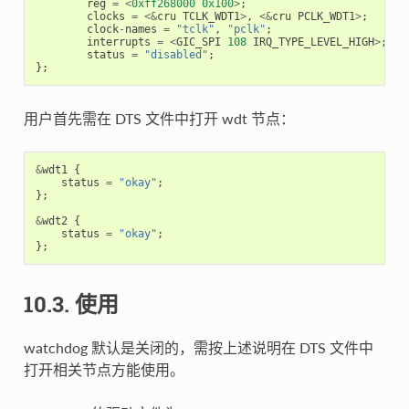
reg
=
<
0xff268000
0x100
>
;
clocks
=
<&
cru
TCLK_WDT1
>
,
<&
cru
PCLK_WDT1
>
;
clock
-
names
=
"tclk"
,
"pclk"
;
interrupts
=
<
GIC_SPI
108
IRQ_TYPE_LEVEL_HIGH
>
;
status
=
"disabled"
;
};
用户首先需在 DTS 文件中打开 wdt 节点：
&
wdt1
{
status
=
"okay"
;
};
&
wdt2
{
status
=
"okay"
;
};
10.3. 使用
watchdog 默认是关闭的，需按上述说明在 DTS 文件中
打开相关节点方能使用。