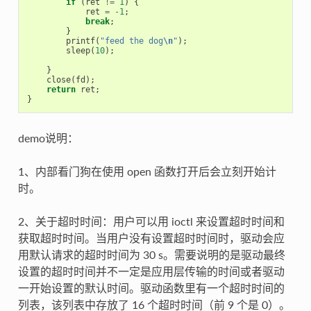
if
(
ret
!=
1
)
{
ret
=
-
1
;
break
;
}
printf
(
"feed the dog
\n
"
);
sleep
(
10
);
}
close
(
fd
);
return
ret
;
}
demo说明：
1、内部看门狗在使用 open 函数打开后会立刻开始计
时。
2、关于超时时间：用户可以用 ioctl 来设置超时时间和
获取超时时间。当用户没有设置超时时间时，驱动会应
用默认请求的超时时间为 30 s。需要说明的是驱动最终
设置的超时时间并不一定是应用层传输的时间或者驱动
一开始设置的默认时间。驱动函数里有一个超时时间的
列表，该列表中存放了 16 个超时时间（前 9 个是 0）。