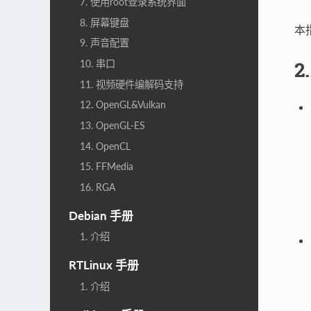
7. 使用root登录系统界面
8. 屏幕键盘
本指
9. 声音配置
2
10. 串口
11. 视频硬件编解码支持
12. OpenGL&Vulkan
13. OpenGL-ES
14. OpenCL
15. FFMedia
16. RGA
Debian 手册
1. 介绍
RTLinux 手册
1. 介绍