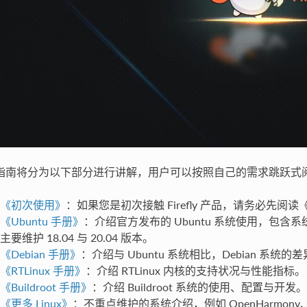
指南将分为以下部分进行讲解，用户可以按照自己的需求跳跃式
《初次使用》
：如果您是初次接触 Firefly 产品，请务必先
《Ubuntu 手册》
：介绍官方发布的 Ubuntu 系统使用，包
主要维护 18.04 与 20.04 版本。
《Debian 手册》
：介绍与 Ubuntu 系统相比，Debian 系统
《RTLinux 手册》
：介绍 RTLinux 内核的支持状况与性能指标。
《Buildroot 手册》
：介绍 Buildroot 系统的使用、配置与开发。
《更多 Linux》
：不重点维护的系统介绍，例如 OpenHarmony、M