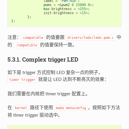
label
=
"PWM-RGB"
;
pwms
=
<&
pwm2
0
25000
0
>
;
max
-
brightness
=
<
255
>
;
init
-
brightness
=
<
15
>
;
};
};
注意：
的值要跟
中
compatible
drivers/leds/leds-pwm.c
的
的值要保持一致。
.compatible
5.3.1. Complex trigger LED
如下是 trigger 方式控制 LED 复杂一点的例子，
就是让 LED 达到不断亮灭的效果：
timer
trigger
我们需要在内核把 timer trigger 配置上。
在
路径下使用
，按照如下方法
kernel
make
menuconfig
将 timer trigger 驱动选中。