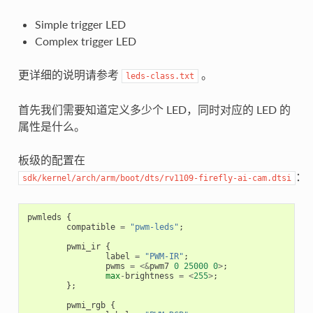
Simple trigger LED
Complex trigger LED
更详细的说明请参考
。
leds-class.txt
首先我们需要知道定义多少个 LED，同时对应的 LED 的
属性是什么。
板级的配置在
：
sdk/kernel/arch/arm/boot/dts/rv1109-firefly-ai-cam.dtsi
pwmleds
{
compatible
=
"pwm-leds"
;
pwmi_ir
{
label
=
"PWM-IR"
;
pwms
=
<&
pwm7
0
25000
0
>
;
max
-
brightness
=
<
255
>
;
};
pwmi_rgb
{