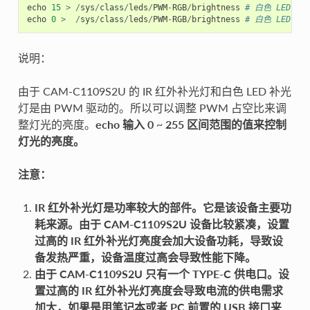
echo
15
>
/
sys
/
class
/
leds
/
PWM
-
RGB
/
brightness
# 白色 LED 补
echo
0
>
/
sys
/
class
/
leds
/
PWM
-
RGB
/
brightness
# 白色 LED 补
说明：
由于 CAM-C1109S2U 的 IR 红外补光灯和白色 LED 补光
灯是由 PWM 驱动的。所以可以调整 PWM 占空比来调
整灯光的亮度。
echo 输入 0 ~ 255 区间范围的值来控制
灯光的亮度。
注意：
IR 红外补光灯是功率较大的部件。它是该设备主要功
耗来源。由于 CAM-C1109S2U 设备比较紧凑，设置
过高的 IR 红外补光灯亮度会加大设备功耗，导致设
备发热严重，设备温度过高会导致性能下降。
由于 CAM-C1109S2U 只有一个 TYPE-C 供电口。设
置过高的 IR 红外补光灯亮度会导致电流的供电需求
加大，如果是用笔记本或者 PC 前置的 USB 接口来