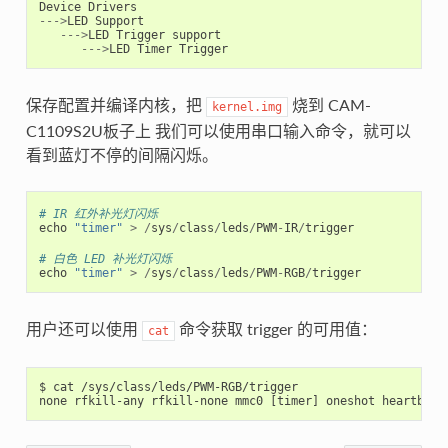
Device
Drivers
--->
LED
Support
--->
LED
Trigger
support
--->
LED
Timer
Trigger
保存配置并编译内核，把
烧到 CAM-
kernel.img
C1109S2U板子上 我们可以使用串口输入命令，就可以
看到蓝灯不停的间隔闪烁。
# IR 红外补光灯闪烁
echo
"timer"
>
/
sys
/
class
/
leds
/
PWM
-
IR
/
trigger
# 白色 LED 补光灯闪烁
echo
"timer"
>
/
sys
/
class
/
leds
/
PWM
-
RGB
/
trigger
用户还可以使用
命令获取 trigger 的可用值：
cat
$ cat /sys/class/leds/PWM-RGB/trigger
