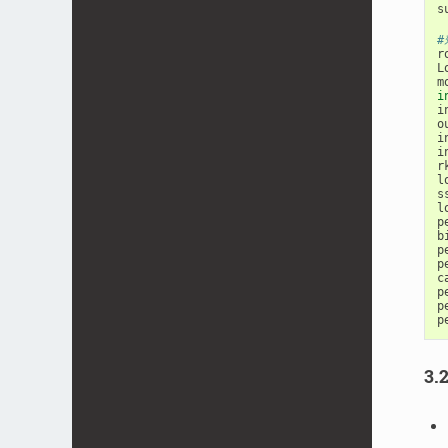
s
#
r
L
m
i
i
o
i
i
r
l
s
l
p
b
p
p
c
p
p
p
3.