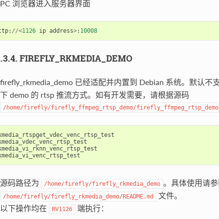
PC 浏览器进入服务器界面
ttp
:
//<
1126
ip
address
>
:
10008
2.3.4. FIREFLY_RKMEDIA_DEMO
firefly_rkmedia_demo 已经适配并内置到 Debian 系统。默认
下 demo 的 rtsp 推流方式。如有开发需要，请根据源码
/home/firefly/firefly_ffmpeg_rtsp_demo/firefly_ffmpeg_rtsp_demo
kmedia_rtspget_vdec_venc_rtsp_test
kmedia_vdec_venc_rtsp_test
kmedia_vi_rknn_venc_rtsp_test
kmedia_vi_venc_rtsp_test
源码路径为
。具体使用请参
/home/firefly/firefly_rkmedia_demo
文件。
/home/firefly/firefly_rkmedia_demo/README.md
以下操作均在
端执行：
RV1126