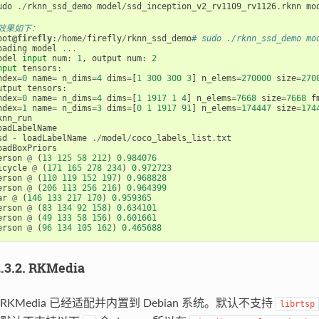
udo
./
rknn_ssd_demo
model
/
ssd_inception_v2_rv1109_rv1126
.
rknn
mo
效果如下：
oot
@firefly
:
/
home
/
firefly
/
rknn_ssd_demo
# sudo ./rknn_ssd_demo mo
oading
model
...
odel
input
num
:
1
,
output
num
:
2
nput
tensors
:
ndex
=
0
name
=
n_dims
=
4
dims
=
[
1
300
300
3
]
n_elems
=
270000
size
=
270
utput
tensors
:
ndex
=
0
name
=
n_dims
=
4
dims
=
[
1
1917
1
4
]
n_elems
=
7668
size
=
7668
f
ndex
=
1
name
=
n_dims
=
3
dims
=
[
0
1
1917
91
]
n_elems
=
174447
size
=
174
knn_run
oadLabelName
sd
-
loadLabelName
./
model
/
coco_labels_list
.
txt
oadBoxPriors
erson
@
(
13
125
58
212
)
0.984076
icycle
@
(
171
165
278
234
)
0.972723
erson
@
(
110
119
152
197
)
0.968828
erson
@
(
206
113
256
216
)
0.964399
ar
@
(
146
133
217
170
)
0.959365
erson
@
(
83
134
92
158
)
0.634101
erson
@
(
49
133
58
156
)
0.601661
erson
@
(
96
134
105
162
)
0.465688
2.3.2. RKMedia
RKMedia 已经适配并内置到 Debian 系统。默认不支持
librtsp