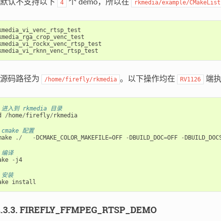
默认不支持以下
个 demo，所以在
4
rkmedia/example/CMakeList
kmedia_vi_venc_rtsp_test
kmedia_rga_crop_venc_test
kmedia_vi_rockx_venc_rtsp_test
kmedia_vi_rknn_venc_rtsp_test
源码路径为
。以下操作均在
端执
/home/firefly/rkmedia
RV1126
 进入到 rkmedia 目录
d
/
home
/
firefly
/
rkmedia
 cmake 配置
make
./
-
DCMAKE_COLOR_MAKEFILE
=
OFF
-
DBUILD_DOC
=
OFF
-
DBUILD_DOC
 编译
ake
-
j4
 安装
ake
install
2.3.3. FIREFLY_FFMPEG_RTSP_DEMO