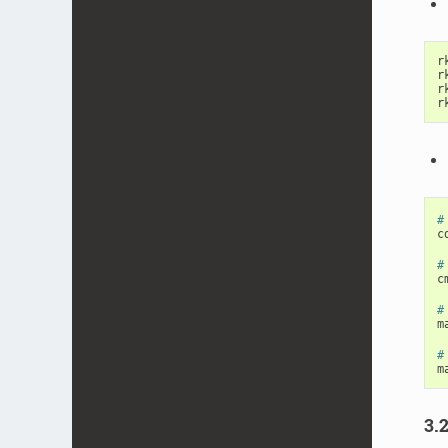
r
r
r
r
#
c
#
c
#
m
#
m
3.