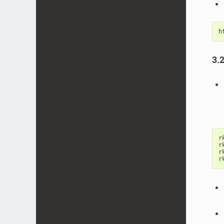
h
3.
r
r
r
r