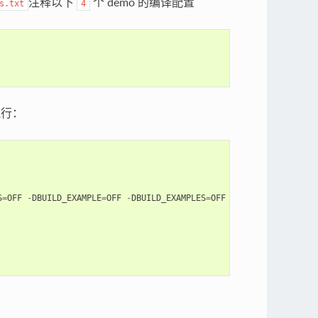
注释以下
个 demo 的编译配置
s.txt
4
行：
S
=
OFF
-
DBUILD_EXAMPLE
=
OFF
-
DBUILD_EXAMPLES
=
OFF
-
DBUILD_TEST
=
OFF