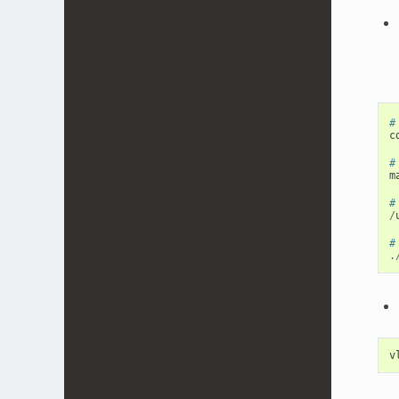
#
c
#
m
#
/
#
.
v