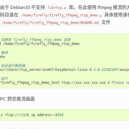
由于 Debian10 不支持
库。在此使用 ffmpeg 推流的
librtsp.a
码目录在
。具体使用请
/home/firefly/firefly_ffmpeg_rtsp_demo
文件
/home/firefly/firefly_ffmpeg_rtsp_demo/README.md
 切换到 firefly_ffmpeg_rtsp_demo 目录
d
/
home
/
firefly
/
firefly_ffmpeg_rtsp_demo
 编译
ake
 后台运行服务器
usr
/
share
/
rtsp_server
/
armhf
/
EasyDarwin
-
linux
-
8.1
.
0
-
21102107
/
easy
 运行
/
firefly_ffmpeg_rtsp_demo_test
rtsp
:
//
xxx
.
xxx
.
xxx
.
xxx
# Please r
PC 预览推流画面
lc
rtsp
:
//<
1126
ip
address
>
:
8554