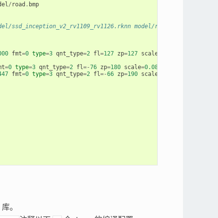
del
/
road
.
bmp
del/ssd_inception_v2_rv1109_rv1126.rknn model/road.bmp 
000
fmt
=
0
type
=
3
qnt_type
=
2
fl
=
127
zp
=
127
scale
=
0.007843
mt
=
0
type
=
3
qnt_type
=
2
fl
=-
76
zp
=
180
scale
=
0.089482
447
fmt
=
0
type
=
3
qnt_type
=
2
fl
=-
66
zp
=
190
scale
=
0.137463
库。