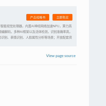
产品规格书
立即购买
能AI智能视觉处理器，内置AI神经网络加速NPU，算力高
265 视频编解码，多种AI框架以及活体检测，识别准确率高，
势识别、表情识别、人脸属性分析等场景；开放配套资
落地
View page source