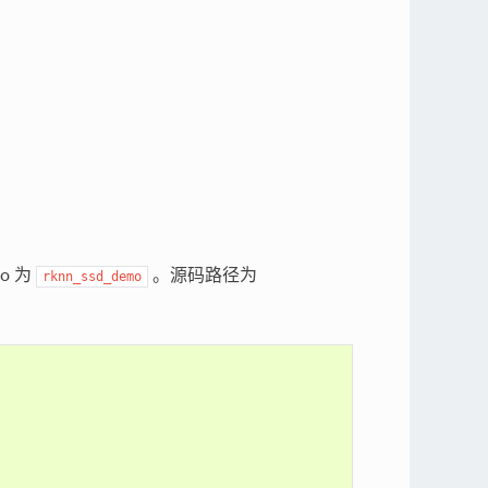
档
o 为
。源码路径为
rknn_ssd_demo