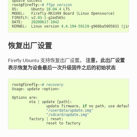
update
success
root
@firefly
:
~
# ffgo version
OS
:
Ubuntu
18.04
.
4
LTS
MODEL
:
Firefly
-
RK3399
Board
(
Linux
Opensource
)
FIREFLY
:
v2
.
03
-
1
-
g2ed565c
DATE
:
20200617
-
1042
KERNEL
:
Linux
version
4.4
.
194
-
59119
-
g968ba5005831
(
jinche
恢复出厂设置
Firefly Ubuntu 支持恢复出厂设置。
注意，此出厂设置
表示恢复为设备最后一次升级固件之后的初始状态
root
@firefly
:
~
# recovery
Usage
:
update
<
option
>
Options
are
:
ota
|
update
[
path
]:
update
firmware
,
if
no
path
,
use
default
p
"/userdata/update.img"
"/sdcard/update.img"
factory
|
reset
:
reset
to
factory