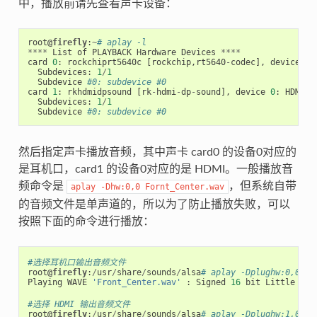
中，播放前请先查看声卡设备：
root
@firefly
:
~
# aplay -l
****
List
of
PLAYBACK
Hardware
Devices
****
card
0
:
rockchiprt5640c
[
rockchip
,
rt5640
-
codec
],
device
0
:
Subdevices
:
1
/
1
Subdevice
#0: subdevice #0
card
1
:
rkhdmidpsound
[
rk
-
hdmi
-
dp
-
sound
],
device
0
:
HDMI
-
D
Subdevices
:
1
/
1
Subdevice
#0: subdevice #0
然后指定声卡播放音频，其中声卡 card0 的设备0对应的
是耳机口，card1 的设备0对应的是 HDMI。一般播放音
频命令是
，但系统自带
aplay
-Dhw:0,0
Fornt_Center.wav
的音频文件是单声道的，所以为了防止播放失败，可以
按照下面的命令进行播放：
#选择耳机口输出音频文件
root
@firefly
:
/
usr
/
share
/
sounds
/
alsa
# aplay -Dplughw:0,0 Fr
Playing
WAVE
'Front_Center.wav'
:
Signed
16
bit
Little
End
#选择 HDMI 输出音频文件
root
@firefly
:
/
usr
/
share
/
sounds
/
alsa
# aplay -Dplughw:1,0 Fr