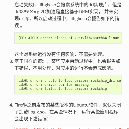
启动失败)， libglx.so会搜索系统中的dri实现库。但是
rk3399 Xorg 2D加速是直接基于DRM实现， 并未实
现dri库，所以启动过程中，libglx.so会报告如下的错
误 。
(
EE
)
AIGLX
error
:
dlopen
of
/
usr
/
lib
/
aarch64
-
linux
-
gnu
/
这个对系统运行没有任何影响，不需要处理。
基于同样的道理，某些应用启动过程中，也会报告如
下错误，不用处理，对应用的运行不会造成影响。
libGL
error
:
unable
to
load
driver
:
rockchip_dri
.
so
libGL
error
:
driver
pointer
missing
libGL
error
:
failed
to
load
driver
:
rockchip
Firefly之前发布的某些版本的Ubuntu软件，默认关闭
了加载libglx.so，在某些情况下，运行某些应用程序
会出现下述错误：