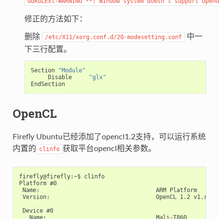
GdkGLExt-WARNING
**:
Window
system
doesn't
support
OpenG
修正的方法如下：
删除
中一
/etc/X11/xorg.conf.d/20-modesetting.conf
下三行配置。
Section 
"Module"
     Disable     
"glx"
OpenCL
Firefly Ubuntu已经添加了opencl1.2支持，可以运行系统
内置的
获取平台opencl相关参数。
clinfo
firefly@firefly:~$ clinfo

Platform #0

 Name:                                  ARM Platform

 Version:                               OpenCL 1.2 v1.r14p
 Device #0

   Name:                                Mali-T860
