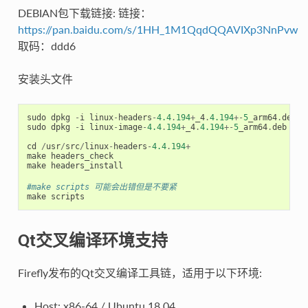
DEBIAN包下载链接: 链接：
https://pan.baidu.com/s/1HH_1M1QqdQQAVIXp3NnPvw
取码：ddd6
安装头文件
sudo
dpkg
-
i
linux
-
headers
-
4.4
.
194
+
_4
.
4.194
+-
5
_arm64
.
deb
sudo
dpkg
-
i
linux
-
image
-
4.4
.
194
+
_4
.
4.194
+-
5
_arm64
.
deb
cd
/
usr
/
src
/
linux
-
headers
-
4.4
.
194
+
make
headers_check
make
headers_install
#make scripts 可能会出错但是不要紧
make
scripts
Qt交叉编译环境支持
Firefly发布的Qt交叉编译工具链，适用于以下环境:
Host: x86-64 / Ubuntu 18.04