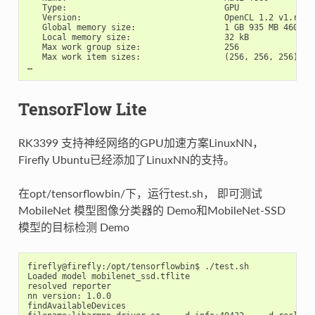
   Type:                                GPU

   Version:                             OpenCL 1.2 v1.r14p
   Global memory size:                  1 GB 935 MB 460 kB

   Local memory size:                   32 kB

   Max work group size:                 256

   Max work item sizes:                 (256, 256, 256)

TensorFlow Lite
RK3399 支持神经网络的GPU加速方案LinuxNN，
Firefly Ubuntu已经添加了LinuxNN的支持。
在opt/tensorflowbin/下，运行test.sh， 即可测试
MobileNet 模型图像分类器的 Demo和MobileNet-SSD
模型的目标检测 Demo
firefly@firefly:/opt/tensorflowbin$ ./test.sh

Loaded model mobilenet_ssd.tflite

resolved reporter

nn version: 1.0.0

findAvailableDevices
