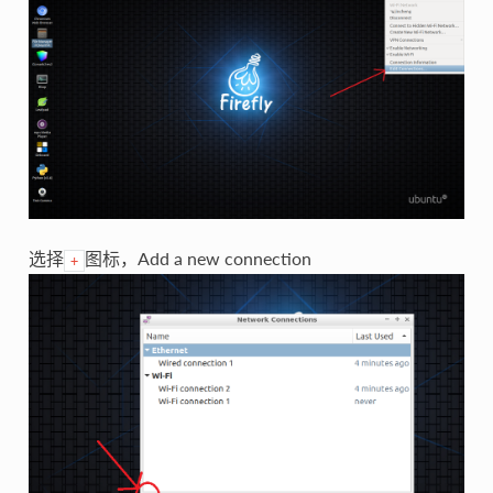
选择
图标，Add a new connection
+