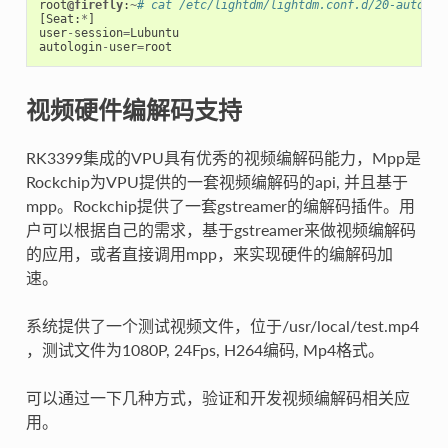
root
@firefly
:
~
# cat /etc/lightdm/lightdm.conf.d/20-autolog
[
Seat
:
*
]
user
-
session
=
Lubuntu
autologin
-
user
=
root
视频硬件编解码支持
RK3399集成的VPU具有优秀的视频编解码能力，Mpp是
Rockchip为VPU提供的一套视频编解码的api, 并且基于
mpp。Rockchip提供了一套gstreamer的编解码插件。用
户可以根据自己的需求，基于gstreamer来做视频编解码
的应用，或者直接调用mpp，来实现硬件的编解码加
速。
系统提供了一个测试视频文件，位于/usr/local/test.mp4
，测试文件为1080P, 24Fps, H264编码, Mp4格式。
可以通过一下几种方式，验证和开发视频编解码相关应
用。