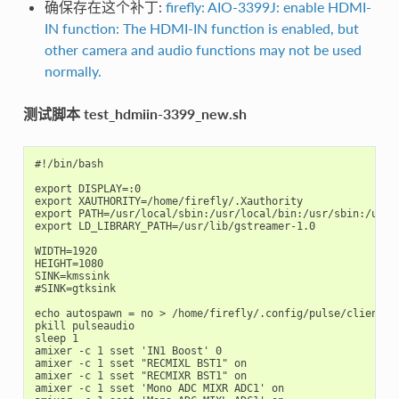
确保存在这个补丁:
firefly: AIO-3399J: enable HDMI-
IN function: The HDMI-IN function is enabled, but
other camera and audio functions may not be used
normally.
测试脚本 test_hdmiin-3399_new.sh
#!/bin/bash

export DISPLAY=:0

export XAUTHORITY=/home/firefly/.Xauthority

export PATH=/usr/local/sbin:/usr/local/bin:/usr/sbin:/usr/
export LD_LIBRARY_PATH=/usr/lib/gstreamer-1.0

WIDTH=1920

HEIGHT=1080

SINK=kmssink

#SINK=gtksink

echo autospawn = no > /home/firefly/.config/pulse/client.co
pkill pulseaudio

sleep 1

amixer -c 1 sset 'IN1 Boost' 0

amixer -c 1 sset "RECMIXL BST1" on

amixer -c 1 sset "RECMIXR BST1" on

amixer -c 1 sset 'Mono ADC MIXR ADC1' on
