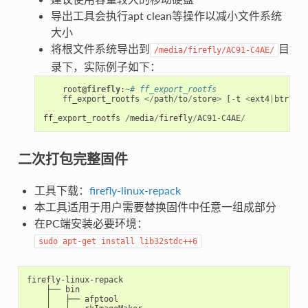
导出工具会执行apt clean等操作以减小文件系统
大小
将根文件系统导出到
目
/media/firefly/AC91-C4AE/
录下，实际例子如下：
root
@firefly
:
~
# ff_export_rootfs
ff_export_rootfs
</
path
/
to
/
store
>
[
-
t
<
ext4
|
btrfs
>
]
ff_export_rootfs
/
media
/
firefly
/
AC91
-
C4AE
/
二次打包完整固件
工具下载：
firefly-linux-repack
本工具适用于用户需要替换固件中任意一组成部分
在PC端安装必要环境：
sudo
apt-get
install
lib32stdc++6
firefly-linux-repack

    ├── bin

    │   ├── afptool
