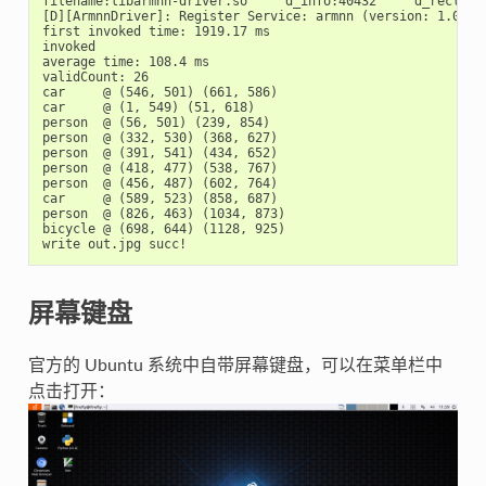
filename:libarmnn-driver.so     d_info:40432     d_reclen:4
[D][ArmnnDriver]: Register Service: armnn (version: 1.0.0)!
first invoked time: 1919.17 ms

invoked

average time: 108.4 ms

validCount: 26

car     @ (546, 501) (661, 586)

car     @ (1, 549) (51, 618)

person  @ (56, 501) (239, 854)

person  @ (332, 530) (368, 627)

person  @ (391, 541) (434, 652)

person  @ (418, 477) (538, 767)

person  @ (456, 487) (602, 764)

car     @ (589, 523) (858, 687)

person  @ (826, 463) (1034, 873)

bicycle @ (698, 644) (1128, 925)

屏幕键盘
官方的 Ubuntu 系统中自带屏幕键盘，可以在菜单栏中
点击打开：