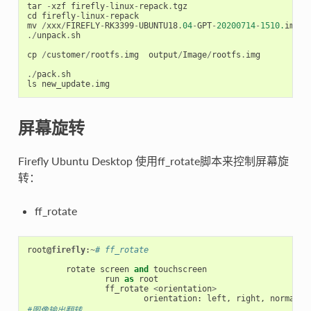
tar
-
xzf
firefly
-
linux
-
repack
.
tgz
cd
firefly
-
linux
-
repack
mv
/
xxx
/
FIREFLY
-
RK3399
-
UBUNTU18
.
04
-
GPT
-
20200714
-
1510.
img
u
./
unpack
.
sh
cp
/
customer
/
rootfs
.
img
output
/
Image
/
rootfs
.
img
./
pack
.
sh
ls
new_update
.
img
屏幕旋转
Firefly Ubuntu Desktop 使用ff_rotate脚本来控制屏幕旋
转：
ff_rotate
root
@firefly
:
~
# ff_rotate
rotate
screen
and
touchscreen
run
as
root
ff_rotate
<
orientation
>
orientation
:
left
,
right
,
normal
,
#图像输出翻转