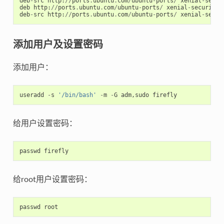
deb
-
src
http
:
//
ports
.
ubuntu
.
com
/
ubuntu
-
ports
/
xenial
-
secur
deb
http
:
//
ports
.
ubuntu
.
com
/
ubuntu
-
ports
/
xenial
-
security
deb
-
src
http
:
//
ports
.
ubuntu
.
com
/
ubuntu
-
ports
/
xenial
-
secur
添加用户及设置密码
添加用户：
useradd
-
s
'/bin/bash'
-
m
-
G
adm
,
sudo
firefly
给用户设置密码：
passwd
firefly
给root用户设置密码：
passwd
root