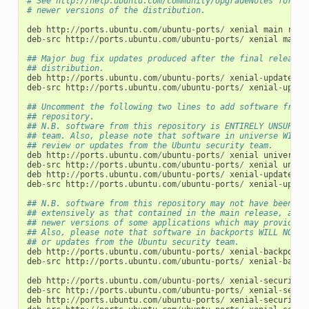
# See http://help.ubuntu.com/community/UpgradeNotes for ho
# newer versions of the distribution.
deb
http
:
//
ports
.
ubuntu
.
com
/
ubuntu
-
ports
/
xenial
main
rest
deb
-
src
http
:
//
ports
.
ubuntu
.
com
/
ubuntu
-
ports
/
xenial
main
## Major bug fix updates produced after the final release 
## distribution.
deb
http
:
//
ports
.
ubuntu
.
com
/
ubuntu
-
ports
/
xenial
-
updates
m
deb
-
src
http
:
//
ports
.
ubuntu
.
com
/
ubuntu
-
ports
/
xenial
-
updat
## Uncomment the following two lines to add software from 
## repository.
## N.B. software from this repository is ENTIRELY UNSUPPOR
## team. Also, please note that software in universe WILL 
## review or updates from the Ubuntu security team.
deb
http
:
//
ports
.
ubuntu
.
com
/
ubuntu
-
ports
/
xenial
universe
deb
-
src
http
:
//
ports
.
ubuntu
.
com
/
ubuntu
-
ports
/
xenial
unive
deb
http
:
//
ports
.
ubuntu
.
com
/
ubuntu
-
ports
/
xenial
-
updates
u
deb
-
src
http
:
//
ports
.
ubuntu
.
com
/
ubuntu
-
ports
/
xenial
-
updat
## N.B. software from this repository may not have been te
## extensively as that contained in the main release, alth
## newer versions of some applications which may provide u
## Also, please note that software in backports WILL NOT r
## or updates from the Ubuntu security team.
deb
http
:
//
ports
.
ubuntu
.
com
/
ubuntu
-
ports
/
xenial
-
backports
deb
-
src
http
:
//
ports
.
ubuntu
.
com
/
ubuntu
-
ports
/
xenial
-
backp
deb
http
:
//
ports
.
ubuntu
.
com
/
ubuntu
-
ports
/
xenial
-
security
deb
-
src
http
:
//
ports
.
ubuntu
.
com
/
ubuntu
-
ports
/
xenial
-
secur
deb
http
:
//
ports
.
ubuntu
.
com
/
ubuntu
-
ports
/
xenial
-
security