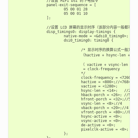
		//设置 MIPI DSI 的下电指令 

		panel-exit-sequence = [

			05 00 01 28

			05 00 01 10

		];

		//设置 LCD 屏幕的显示时序（该部分内容一般都可以从对应屏幕的 datasheet 中获取，如上图所示）

		disp_timings0: display-timings {

			native-mode = <&dsi0_timing0>;

			dsi0_timing0: timing0 {

				/* 显示时序的换算公式一般为：

				（hactive + hsync-len + hback-porch + hfront-porch）   

							x

				（ vactive + vsync-len + vback-porch + vfront-porch）x fps

				 = clock-frequency

				*/

				clock-frequency = <72600000>;//<80000000>;

				hactive = <800>;//<768>;

				vactive = <1280>;

				hsync-len = <14>;   //20, 50,10

				hback-porch = <26>; //50, 56,10

				hfront-porch = <32>;//50, 30,180

				vsync-len = <8>;//4

				vback-porch = <20>;//4

				vfront-porch = <80>;//8

				hsync-active = <0>;

				vsync-active = <0>;

				de-active = <0>;

				pixelclk-active = <0>;

			};

		};
