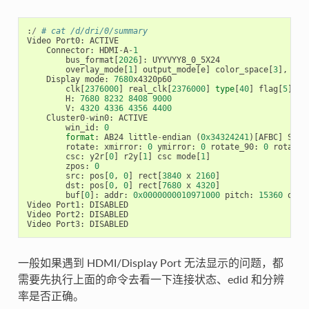
:
/
# cat /d/dri/0/summary
Video
Port0
:
ACTIVE
Connector
:
HDMI
-
A
-
1
bus_format
[
2026
]:
UYYVYY8_0_5X24
overlay_mode
[
1
]
output_mode
[
e
]
color_space
[
3
],
eot
Display
mode
:
7680
x4320p60
clk
[
2376000
]
real_clk
[
2376000
]
type
[
40
]
flag
[
5
]
H
:
7680
8232
8408
9000
V
:
4320
4336
4356
4400
Cluster0
-
win0
:
ACTIVE
win_id
:
0
format
:
AB24
little
-
endian
(
0x34324241
)[
AFBC
]
SDR
[
rotate
:
xmirror
:
0
ymirror
:
0
rotate_90
:
0
rotate_
csc
:
y2r
[
0
]
r2y
[
1
]
csc
mode
[
1
]
zpos
:
0
src
:
pos
[
0
,
0
]
rect
[
3840
x
2160
]
dst
:
pos
[
0
,
0
]
rect
[
7680
x
4320
]
buf
[
0
]:
addr
:
0x0000000010971000
pitch
:
15360
offs
Video
Port1
:
DISABLED
Video
Port2
:
DISABLED
Video
Port3
:
DISABLED
一般如果遇到 HDMI/Display Port 无法显示的问题，都
需要先执行上面的命令去看一下连接状态、edid 和分辨
率是否正确。