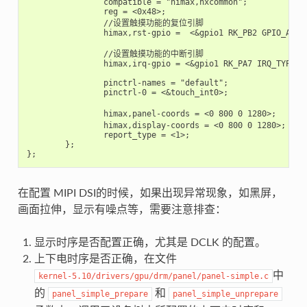
		compatible = "himax,hxcommon";

		reg = <0x48>;

		//设置触摸功能的复位引脚

		himax,rst-gpio =  <&gpio1 RK_PB2 GPIO_ACTIVE_HIGH>;

		//设置触摸功能的中断引脚

		himax,irq-gpio = <&gpio1 RK_PA7 IRQ_TYPE_LEVEL_HIGH>;

		pinctrl-names = "default";

        	pinctrl-0 = <&touch_int0>;

		himax,panel-coords = <0 800 0 1280>;      //触摸范围

		himax,display-coords = <0 800 0 1280>;    //分辨率

		report_type = <1>;

	};

在配置 MIPI DSI的时候，如果出现异常现象，如黑屏，
画面拉伸，显示有噪点等，需要注意排查：
显示时序是否配置正确，尤其是 DCLK 的配置。
上下电时序是否正确，在文件
中
kernel-5.10/drivers/gpu/drm/panel/panel-simple.c
的
和
panel_simple_prepare
panel_simple_unprepare