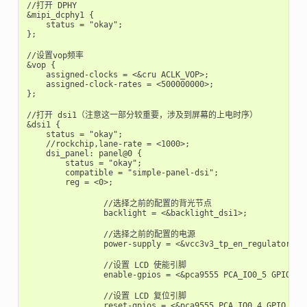
//打开 DPHY

&mipi_dcphy1 {

    status = "okay";

};

//设置vop频率

&vop {

    assigned-clocks = <&cru ACLK_VOP>;

    assigned-clock-rates = <500000000>;

};

//打开 dsi1（注意这一部分较重要，涉及到屏幕的上电时序）

&dsi1 {

    status = "okay";

    //rockchip,lane-rate = <1000>;

    dsi_panel: panel@0 {

        status = "okay";

        compatible = "simple-panel-dsi";

        reg = <0>;

		//选择之前的配置的背光节点

		backlight = <&backlight_dsi1>;

		//选择之前的配置的电源

		power-supply = <&vcc3v3_tp_en_regulator>;

		//设置 LCD 使能引脚

		enable-gpios = <&pca9555 PCA_IO0_5 GPIO_ACTIVE_HIGH>;

		//设置 LCD 复位引脚

		reset-gpios = <&pca9555 PCA_IO0_4 GPIO_ACTIVE_LOW>; 
