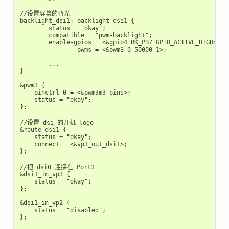
//设置屏幕的背光

backlight_dsi1: backlight-dsi1 {

        status = "okay";

        compatible = "pwm-backlight"; 

        enable-gpios = <&gpio4 RK_PB7 GPIO_ACTIVE_HIGH>; 

		pwms = <&pwm3 0 50000 1>; 

        ...

}

&pwm3 {

    pinctrl-0 = <&pwm3m3_pins>;

    status = "okay";

};

//设置 dsi 的开机 logo

&route_dsi1 {

    status = "okay";

    connect = <&vp3_out_dsi1>;

};

//把 dsi0 连接在 Port3 上

&dsi1_in_vp3 {

    status = "okay";

};

&dsi1_in_vp2 {

    status = "disabled";

};
