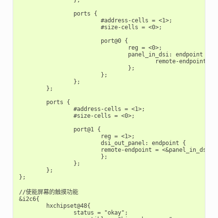
		ports {

			#address-cells = <1>;

			#size-cells = <0>;

			port@0 {

				reg = <0>;

				panel_in_dsi: endpoint {

					remote-endpoint = <&dsi_out_panel>;

				};

			};

		};

	};

	ports {

		#address-cells = <1>;

		#size-cells = <0>;

		port@1 {

			reg = <1>;

			dsi_out_panel: endpoint {

			remote-endpoint = <&panel_in_dsi>;

			};

		};

	};

};

//使能屏幕的触摸功能

&i2c6{

	hxchipset@48{

		status = "okay";
