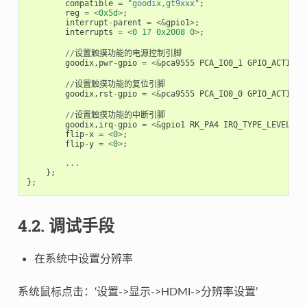
compatible
=
"goodix,gt9xxx"
;
reg
=
<
0x5d
>
;
interrupt
-
parent
=
<&
gpio1
>
;
interrupts
=
<
0
17
0x2008
0
>
;
//
设置触摸功能的电源控制引脚
goodix
,
pwr
-
gpio
=
<&
pca9555
PCA_IO0_1
GPIO_ACTIVE_
//
设置触摸功能的复位引脚
goodix
,
rst
-
gpio
=
<&
pca9555
PCA_IO0_0
GPIO_ACTIVE_
//
设置触摸功能的中断引脚
goodix
,
irq
-
gpio
=
<&
gpio1
RK_PA4
IRQ_TYPE_LEVEL_LO
flip
-
x
=
<
0
>
;
flip
-
y
=
<
0
>
;
...
};
};
4.2. 调试手段
在系统中设置分辨率
系统鼠标点击：‘设置->显示->HDMI->分辨率设置’