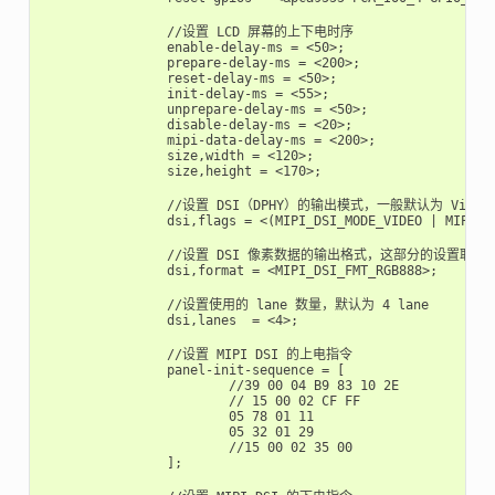
		//设置 LCD 屏幕的上下电时序

		enable-delay-ms = <50>;

		prepare-delay-ms = <200>;

		reset-delay-ms = <50>;

		init-delay-ms = <55>;

		unprepare-delay-ms = <50>;

		disable-delay-ms = <20>;

		mipi-data-delay-ms = <200>;

		size,width = <120>;

		size,height = <170>;

		//设置 DSI（DPHY）的输出模式，一般默认为 Video 模式

		dsi,flags = <(MIPI_DSI_MODE_VIDEO | MIPI_DSI_MODE_VIDEO_BURST | MIPI_DSI_MODE_LPM | MIPI_DSI_MODE_EOT_PACKET)>;

		//设置 DSI 像素数据的输出格式，这部分的设置取决于接收端的屏幕是否支持该格式

		dsi,format = <MIPI_DSI_FMT_RGB888>;

		//设置使用的 lane 数量，默认为 4 lane

		dsi,lanes  = <4>;

		//设置 MIPI DSI 的上电指令

		panel-init-sequence = [

			//39 00 04 B9 83 10 2E

			// 15 00 02 CF FF

			05 78 01 11

			05 32 01 29

			//15 00 02 35 00

		];
