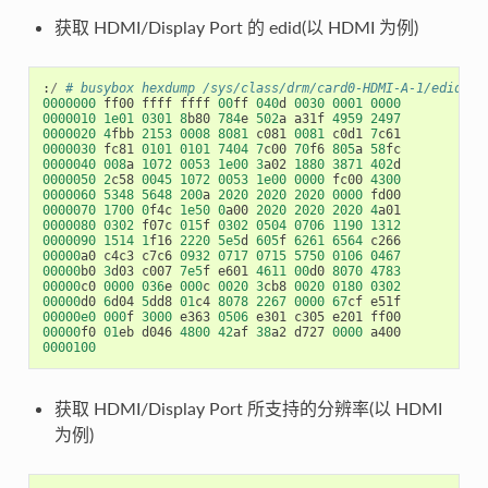
获取 HDMI/Display Port 的 edid(以 HDMI 为例)
:
/
# busybox hexdump /sys/class/drm/card0-HDMI-A-1/edid
0000000
ff00
ffff
ffff
00
ff
040
d
0030
0001
0000
0000010
1e01
0301
8
b80
784
e
502
a
a31f
4959
2497
0000020
4
fbb
2153
0008
8081
c081
0081
c0d1
7
c61
0000030
fc81
0101
0101
7404
7
c00
70
f6
805
a
58
fc
0000040
008
a
1072
0053
1e00
3
a02
1880
3871
402
d
0000050
2
c58
0045
1072
0053
1e00
0000
fc00
4300
0000060
5348
5648
200
a
2020
2020
2020
0000
fd00
0000070
1700
0
f4c
1e50
0
a00
2020
2020
2020
4
a01
0000080
0302
f07c
015
f
0302
0504
0706
1190
1312
0000090
1514
1
f16
2220
5e5
d
605
f
6261
6564
c266
00000
a0
c4c3
c7c6
0932
0717
0715
5750
0106
0467
00000
b0
3
d03
c007
7e5
f
e601
4611
00
d0
8070
4783
00000
c0
0000
036
e
000
c
0020
3
cb8
0020
0180
0302
00000
d0
6
d04
5
dd8
01
c4
8078
2267
0000
67
cf
e51f
00000e0
000
f
3000
e363
0506
e301
c305
e201
ff00
00000
f0
01
eb
d046
4800
42
af
38
a2
d727
0000
a400
0000100
获取 HDMI/Display Port 所支持的分辨率(以 HDMI
为例)