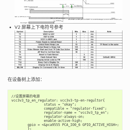
V2 屏幕上下电符号参考
在设备树上添加：
//设置屏幕的电源

vcc3v3_tp_en_regulator: vcc3v3-tp-en-regultor{

		status = "okay";

		compatible = "regulator-fixed";

		regulator-name = "vcc3v3_tp_en";

		regulator-always-on;

		enable-active-high;

        gpio = <&pca9555 PCA_IO0_6 GPIO_ACTIVE_HIGH>;

	};
