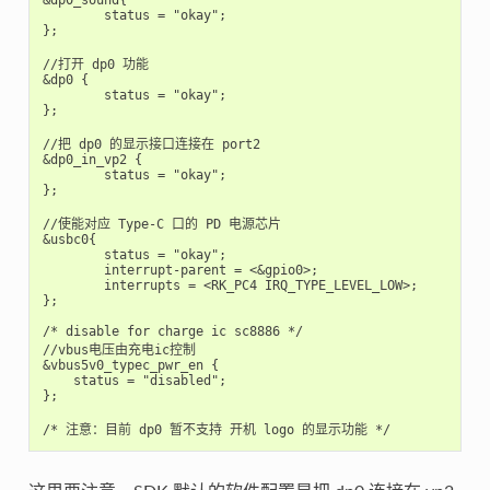
&dp0_sound{

        status = "okay";

};

//打开 dp0 功能

&dp0 {

        status = "okay";

};

//把 dp0 的显示接口连接在 port2

&dp0_in_vp2 {

        status = "okay";

};

//使能对应 Type-C 口的 PD 电源芯片

&usbc0{

        status = "okay";

        interrupt-parent = <&gpio0>;

        interrupts = <RK_PC4 IRQ_TYPE_LEVEL_LOW>;

};

/* disable for charge ic sc8886 */

//vbus电压由充电ic控制

&vbus5v0_typec_pwr_en {

    status = "disabled";

};
