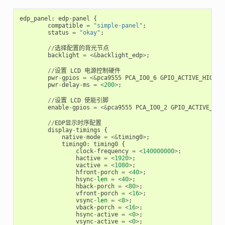
edp_panel
:
edp
-
panel
{
compatible
=
"simple-panel"
;
status
=
"okay"
;
//
选择配置的背光节点
backlight
=
<&
backlight_edp
>
;
//
设置
LCD
电源控制硬件
pwr
-
gpios
=
<&
pca9555
PCA_IO0_6
GPIO_ACTIVE_HIGH
>
;
pwr
-
delay
-
ms
=
<
200
>
;
//
设置
LCD
使能引脚
enable
-
gpios
=
<&
pca9555
PCA_IO0_2
GPIO_ACTIVE_HIG
//
EDP显示时序配置
display
-
timings
{
native
-
mode
=
<&
timing0
>
;
timing0
:
timing0
{
clock
-
frequency
=
<
140000000
>
;
hactive
=
<
1920
>
;
vactive
=
<
1080
>
;
hfront
-
porch
=
<
40
>
;
hsync
-
len
=
<
40
>
;
hback
-
porch
=
<
80
>
;
vfront
-
porch
=
<
16
>
;
vsync
-
len
=
<
8
>
;
vback
-
porch
=
<
16
>
;
hsync
-
active
=
<
0
>
;
vsync
-
active
=
<
0
>
;