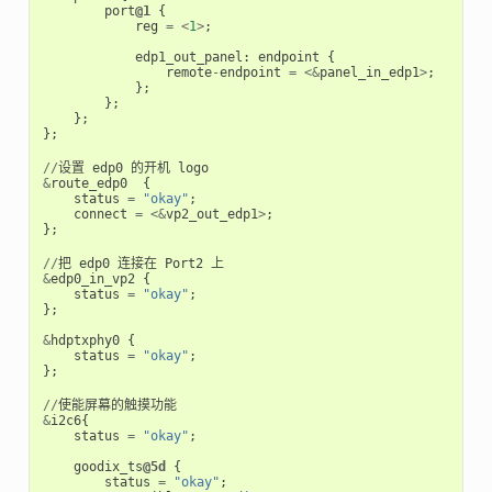
port
@1
{
reg
=
<
1
>
;
edp1_out_panel
:
endpoint
{
remote
-
endpoint
=
<&
panel_in_edp1
>
;
};
};
};
};
//
设置
edp0
的开机
logo
&
route_edp0
{
status
=
"okay"
;
connect
=
<&
vp2_out_edp1
>
;
};
//
把
edp0
连接在
Port2
上
&
edp0_in_vp2
{
status
=
"okay"
;
};
&
hdptxphy0
{
status
=
"okay"
;
};
//
使能屏幕的触摸功能
&
i2c6
{
status
=
"okay"
;
goodix_ts
@5d
{
status
=
"okay"
;