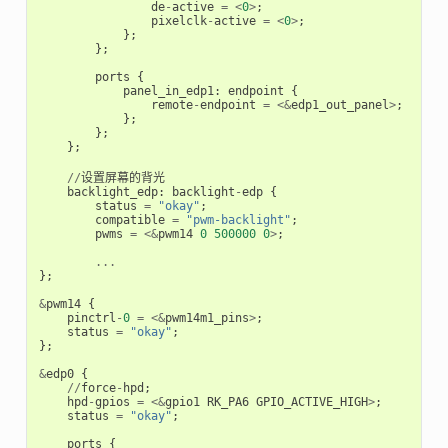
de
-
active
=
<
0
>
;
pixelclk
-
active
=
<
0
>
;
};
};
ports
{
panel_in_edp1
:
endpoint
{
remote
-
endpoint
=
<&
edp1_out_panel
>
;
};
};
};
//
设置屏幕的背光
backlight_edp
:
backlight
-
edp
{
status
=
"okay"
;
compatible
=
"pwm-backlight"
;
pwms
=
<&
pwm14
0
500000
0
>
;
...
};
&
pwm14
{
pinctrl
-
0
=
<&
pwm14m1_pins
>
;
status
=
"okay"
;
};
&
edp0
{
//
force
-
hpd
;
hpd
-
gpios
=
<&
gpio1
RK_PA6
GPIO_ACTIVE_HIGH
>
;
status
=
"okay"
;
ports
{