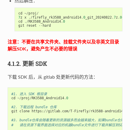
然后解压：
cd
~/
proj
/
7
z
x
./
firefly_rk3588_android14
.
0
_git_20240822
.
7
z
.
001
-
cd
./
RK3588_Android14
.
0
git
reset
--
hard
注意：不要在共享文件夹、挂载文件夹以及非英文目录
解压SDK，避免产生不必要的错误
4.1.2. 更新 SDK
下载 SDK 后，从 gitlab 处更新代码的方法：
#1. 进入 SDK 根目录
cd
~/
proj
/
RK3588_Android14
.
0
#2. 下载远程 bundle 仓库
git
clone
https
:
//
gitlab
.
com
/
T
-
Firefly
/
rk3588
-
android14
.
0
-
#3. bundle仓库会随着更新的资源越多而会越来越大，如果bundle仓库
#   请在资源下载界面选择对应的机器bundle文件进行下载并解压到SDK