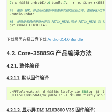
7
z
x
rk3588
-
android14
.
0
-
bundle
.
7
z
-
r
-
o
.
&&
mv
rk3588
-
and
#4. 更新 SDK，并且后续更新不需要再次拉取远程仓库，直接执行以下命令
.
bundle
/
update
#5. 按照提示已经更新内容到 FETCH_HEAD,同步 FETCH_HEAD 到 firef
git
rebase
FETCH_HEAD
下载页面选择云盘下载
Android14.0 Bundle
。
4.2. Core-3588SG 产品编译方法
4.2.1. 整体编译
4.2.1.1. 默认固件编译
./
FFTools
/
make
.
sh
-
d
rk3588s
-
firefly
-
aio
-
3588
sg
-
j8
-
l
rk3
./
FFTools
/
mkupdate
/
mkupdate
.
sh
-
l
rk3588s_firefly_aio_3588
4.2.1.2. 显示屏 DM-M10R800 V3S 固件编译：