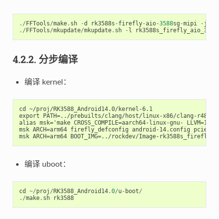
./
FFTools
/
make
.
sh
-
d
rk3588s
-
firefly
-
aio
-
3588
sg
-
mipi
-
j8
-
./
FFTools
/
mkupdate
/
mkupdate
.
sh
-
l
rk3588s_firefly_aio_3588
4.2.2. 分步编译
编译 kernel：
cd ~/proj/RK3588_Android14.0/kernel-6.1

export PATH=../prebuilts/clang/host/linux-x86/clang-r487747
alias msk='make CROSS_COMPILE=aarch64-linux-gnu- LLVM=1 LLV
msk ARCH=arm64 firefly_defconfig android-14.config pcie_wif
编译 uboot：
cd
~/
proj
/
RK3588_Android14
.
0
/
u
-
boot
/
./
make
.
sh
rk3588