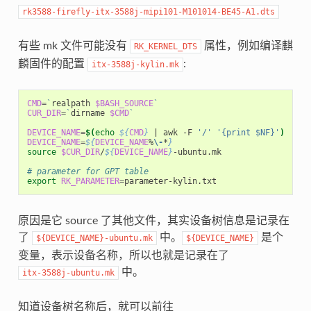
rk3588-firefly-itx-3588j-mipi101-M101014-BE45-A1.dts
有些 mk 文件可能没有
属性，例如编译麒
RK_KERNEL_DTS
麟固件的配置
:
itx-3588j-kylin.mk
CMD
=
`
realpath 
$BASH_SOURCE
`
CUR_DIR
=
`
dirname 
$CMD
`
DEVICE_NAME
=
$(
echo
${
CMD
}
|
 awk -F 
'/'
'{print $NF}'
)
DEVICE_NAME
=
${
DEVICE_NAME
%
\-
*
}
source
$CUR_DIR
/
${
DEVICE_NAME
}
-ubuntu.mk

# parameter for GPT table
export
RK_PARAMETER
=
原因是它 source 了其他文件，其实设备树信息是记录在
了
中。
是个
${DEVICE_NAME}-ubuntu.mk
${DEVICE_NAME}
变量，表示设备名称，所以也就是记录在了
中。
itx-3588j-ubuntu.mk
知道设备树名称后，就可以前往