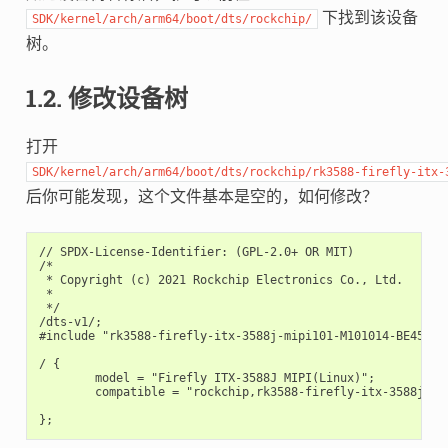
下找到该设备
SDK/kernel/arch/arm64/boot/dts/rockchip/
树。
1.2. 修改设备树
打开
SDK/kernel/arch/arm64/boot/dts/rockchip/rk3588-firefly-itx-
后你可能发现，这个文件基本是空的，如何修改？
// SPDX-License-Identifier: (GPL-2.0+ OR MIT)

/*

 * Copyright (c) 2021 Rockchip Electronics Co., Ltd.

 *

 */

/dts-v1/;

#include "rk3588-firefly-itx-3588j-mipi101-M101014-BE45-A1.
/ {

        model = "Firefly ITX-3588J MIPI(Linux)";

        compatible = "rockchip,rk3588-firefly-itx-3588j-mip