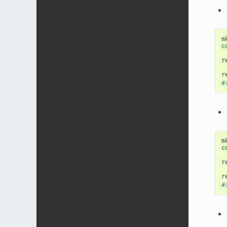
c
r
c
r