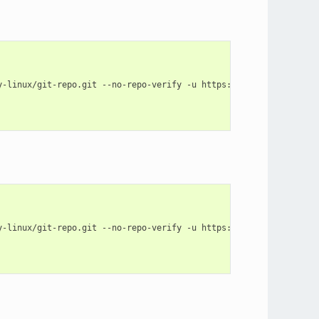
y-linux/git-repo.git --no-repo-verify -u https://gitlab.com/firef
y-linux/git-repo.git --no-repo-verify -u https://gitlab.com/firef