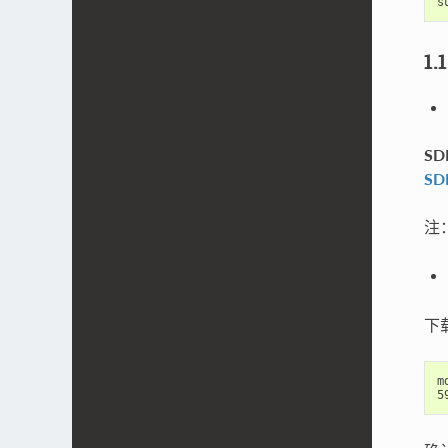
s
1
S
SD
注
下
m