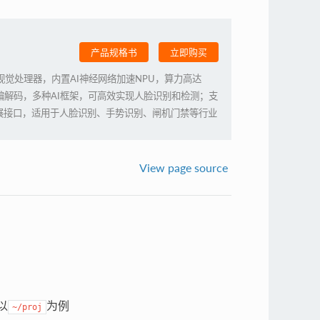
产品规格书
立即购买
工智能视觉处理器，内置AI神经网络加速NPU，算力高达
65 视频编解码，多种AI框架，可高效实现人脸识别和检测；支
展接口，适用于人脸识别、手势识别、闸机门禁等行业
View page source
以
为例
~/proj