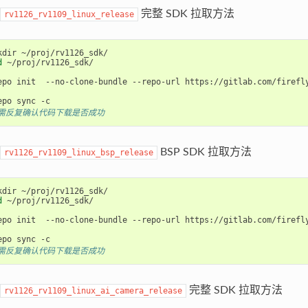
完整 SDK 拉取方法
rv1126_rv1109_linux_release
d
 ~/proj/rv1126_sdk/

epo init  --no-clone-bundle --repo-url https://gitlab.com/firefl
#需反复确认代码下载是否成功
BSP SDK 拉取方法
rv1126_rv1109_linux_bsp_release
d
 ~/proj/rv1126_sdk/

epo init  --no-clone-bundle --repo-url https://gitlab.com/firefl
#需反复确认代码下载是否成功
完整 SDK 拉取方法
rv1126_rv1109_linux_ai_camera_release