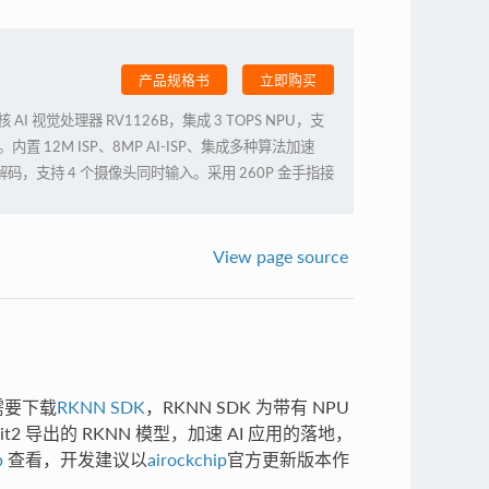
产品规格书
立即购买
 四核 AI 视觉处理器 RV1126B，集成 3 TOPS NPU，支
置 12M ISP、8MP AI-ISP、集成多种算法加速
解码，支持 4 个摄像头同时输入。采用 260P 金手指接
别、闸机门禁、智能安防、智能网络摄像头等行业领
View page source
U需要下载
RKNN SDK
，RKNN SDK 为带有 NPU
t2 导出的 RKNN 模型，加速 AI 应用的落地，
p
查看，开发建议以
airockchip
官方更新版本作