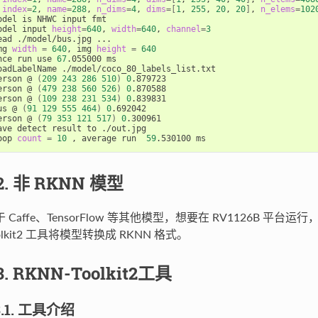
index
=
2
, 
name
=
288
, 
n_dims
=
4
, 
dims
=[
1
, 
255
, 
20
, 
20
]
, 
n_elems
=
102
odel is NHWC input fmt

odel input 
height
=
640
, 
width
=
640
, 
channel
=
3
ead ./model/bus.jpg ...

mg 
width
=
640
, img 
height
=
640
nce run use 
67
.055000 ms

oadLabelName ./model/coco_80_labels_list.txt

erson @ 
(
209
243
286
510
)
0
.879723

erson @ 
(
479
238
560
526
)
0
.870588

erson @ 
(
109
238
231
534
)
0
.839831

us @ 
(
91
129
555
464
)
0
.692042

erson @ 
(
79
353
121
517
)
0
.300961

ave detect result to ./out.jpg

oop 
count
=
10
 , average run  
59
.2. 非 RKNN 模型
 Caffe、TensorFlow 等其他模型，想要在 RV1126B 平
olkit2 工具将模型转换成 RKNN 格式。
.3. RKNN-Toolkit2工具
3.1. 工具介绍