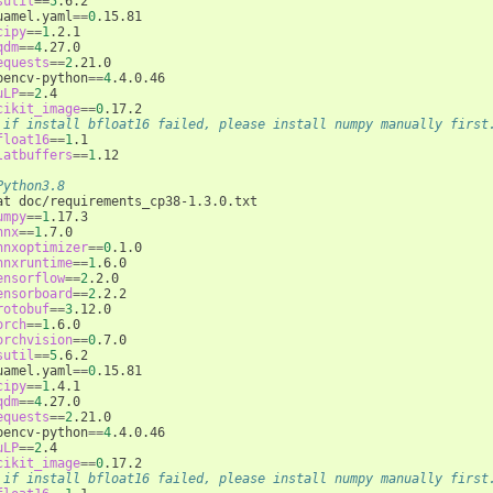
sutil
==
5
.6.2

uamel.yaml
==
0
cipy
==
1
qdm
==
4
equests
==
2
.21.0

pencv-python
==
4
uLP
==
2
cikit_image
==
0
 if install bfloat16 failed, please install numpy manually first
float16
==
1
latbuffers
==
1
.12

Python3.8
umpy
==
1
nnx
==
1
nnxoptimizer
==
0
nnxruntime
==
1
ensorflow
==
2
ensorboard
==
2
rotobuf
==
3
orch
==
1
orchvision
==
0
sutil
==
5
.6.2

uamel.yaml
==
0
cipy
==
1
qdm
==
4
equests
==
2
.21.0

pencv-python
==
4
uLP
==
2
cikit_image
==
0
 if install bfloat16 failed, please install numpy manually first