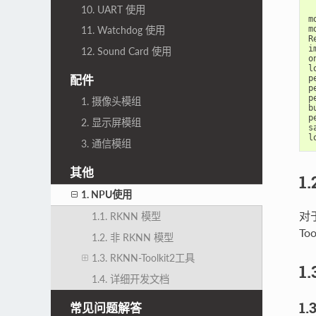
10. UART 使用
m
m
11. Watchdog 使用
R
i
12. Sound Card 使用
o
l
配件
p
p
p
1. 摄像头模组
b
p
2. 显示屏模组
s
l
3. 通信模组
其他
1
1. NPU使用
对于
1.1. RKNN 模型
To
1.2. 非 RKNN 模型
1.3. RKNN-Toolkit2工具
1
1.4. 详细开发文档
1.
常见问题解答