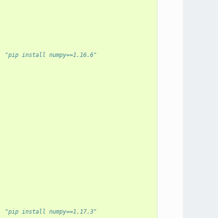
. "pip install numpy==1.16.6"
. "pip install numpy==1.17.3"