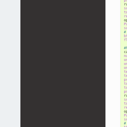
p
r
s
t
r
o
P
s
#
b
f
#
n
o
o
o
t
t
p
t
t
p
r
s
t
r
o
P
s
#