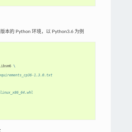
的 Python 环境，以 Python3.6 为例
libsm6 
\
irements_cp36-1.3.0.txt
linux_x86_64.whl
：