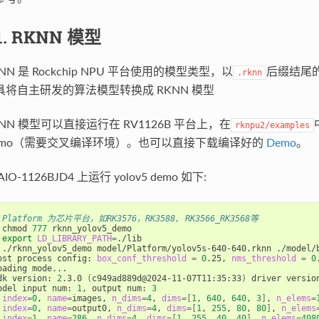
.1. RKNN 模型
NN 是 Rockchip NPU 平台使用的模型类型，以
后缀结尾的
.rknn
具将自主研发的算法模型转换成 RKNN 模型
KNN 模型可以直接运行在 RV1126B 平台上，在
rknpu2/examples
emo（需要交叉编译环境）。也可以直接下载编译好的
Demo
。
AIO-1126BJD4 上运行 yolov5 demo 如下:
 Platform 为芯片平台，如RK3576，RK3588, RK3566_RK3568等
 chmod 
777
 rknn_yolov5_demo

 
export
LD_LIBRARY_PATH
=
./lib

 ./rknn_yolov5_demo model/Platform/yolov5s-640-640.rknn ./model/b
ost process config: 
box_conf_threshold
=
0
.25, 
nms_threshold
=
0
oading mode...

dk version: 
2
.3.0 
(
c949ad889d@2024-11-07T11:35:33
)
 driver versio
odel input num: 
1
, output num: 
3
index
=
0
, 
name
=
images, 
n_dims
=
4
, 
dims
=[
1
, 
640
, 
640
, 
3
]
, 
n_elems
=
index
=
0
, 
name
=
output0, 
n_dims
=
4
, 
dims
=[
1
, 
255
, 
80
, 
80
]
, 
n_elems
index
=
1
, 
name
=
286
, 
n_dims
=
4
, 
dims
=[
1
, 
255
, 
40
, 
40
]
, 
n_elems
=
408