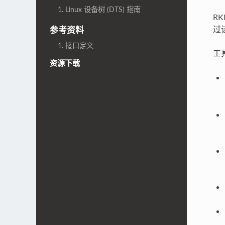
1. Linux 设备树 (DTS) 指南
R
过
参考资料
1. 接口定义
工
资源下载