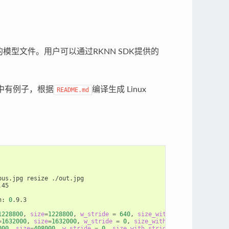
模型文件。用户可以通过RKNN SDK提供的
中有例子，根据
编译生成 Linux
README.md
us.jpg resize ./out.jpg

.45

n: 
0
.9.3

1228800
, 
size
=
1228800
, 
w_stride
=
640
, 
size_with_stride
=
1228800
,
=
1632000
, 
size
=
1632000
, 
w_stride
=
0
, 
size_with_stride
=
1638400
, 
000
, 
size
=
408000
, 
w_stride
=
0
, 
size_with_stride
=
409600
, 
fmt
=
NCH