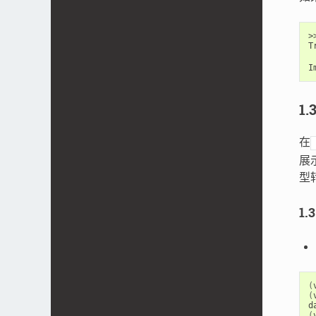
>
T
 
I
1.
在
展
型
1.
(
(
(