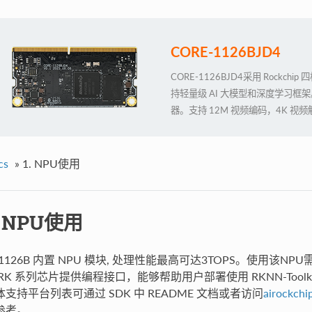
CORE-1126BJD4
CORE-1126BJD4采用 Rockchip
持轻量级 AI 大模型和深度学习框架。内
器。支持 12M 视频编码，4K 视频
口，尺寸小巧。广泛适用于人脸识
域。
cs
»
1. NPU使用
. NPU使用
V1126B 内置 NPU 模块, 处理性能最高可达3TOPS。使用该NP
 RK 系列芯片提供编程接口，能够帮助用户部署使用 RKNN-Toolki
体支持平台列表可通过 SDK 中 README 文档或者访问
airockchi
参考。