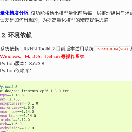
量化精度分析
: 该功能将给出模型量化前后每一层推理结果与
误差是如何出现的，为提高量化模型的精度提供思路
3.2. 环境依赖
系统依赖：RKNN-Toolkit2 目前版本适用系统
Ubuntu18.04(x64)
Windows、MacOS、Debian 等操作系统
Python版本：3.6/3.8
Python依赖库：
Python3.6
umpy
==
1
nnx
==
1
nnxoptimizer
==
0
nnxruntime
==
1
ensorflow
==
1
ensorboard
==
1
rotobuf
==
3
orch
==
1
orchvision
==
0