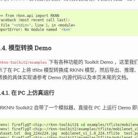
>> from rknn.api import RKNN

raceback 
(
most recent call last
)
:

 File 
"<stdin>"
，line 
1
，in <module>

mportError: No module named 
'rknn'
3.4. 模型转换 Demo
下有各种功能的 Toolkit Demo ，这里
rknn-toolkit2/examples
示了在 PC 上将 tflite 模型转换成 RKNN 模型，然后导出、
转换的具体实现请参考 Demo 内源代码以及本页末尾的文档。
3.4.1. 在 PC 上仿真运行
RKNN-Toolkit2 自带了一个模拟器，直接在 PC 上运行 De
venv
)
 firefly@T-chip:~/rknn-toolkit2$ 
cd
venv
)
 firefly@T-chip:~/rknn-toolkit2/examples/tflite/mobilenet_v1
venv
)
 firefly@T-chip:~/rknn-toolkit2/examples/tflite/mobilenet_v1