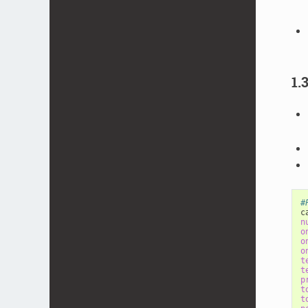
1.
#
n
o
o
o
t
t
p
t
t