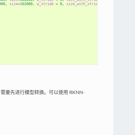
000
, 
size
=
102000
, 
w_stride
=
0
, 
size_with_stride
=
122880
, 
fmt
=
NCH
台运行，需要先进行模型转换。可以使用 RKNN-