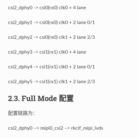
csi2_dphy0 -> csi0(rx0) clk0 + 4 lane
csi2_dphy1 -> csi0(rx0) clk0 + 2 lane 0/1
csi2_dphy2 -> csi0(rx0) clk1 + 2 lane 2/3
csi2_dphy3 -> csi1(rx1) clk0 + 4 lane
csi2_dphy4 -> csi1(rx1) clk0 + 2 lane 0/1
csi2_dphy5 -> csi1(rx1) clk1 + 2 lane 2/3
2.3. Full Mode 配置
配置链路为：
csi2_dphy0 –> mipi0_csi2 –> rkcif_mipi_lvds