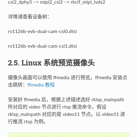
csi2_dphy5 –> mipi2_csi2 –> rkcif_mipi_lvds2
详情请查看设备树：
rv1126b-evb-dual-cam-csi0.dtsi
rv1126b-evb-dual-cam-csi1.dtsi
2.5. Linux 系统预览摄像头
摄像头画面可以使用 ffmedia 进行预览。ffmedia 安装点
击跳转：
ffmedia 教程
安装好 ffmedia 后，根据上述描述选好 rkisp_mainpath
所对应的 video 节点进行 rtsp 推流命令。假设
rkisp_mainpath 对应的是 video11 节点。以 video11 进
行推流 rtsp 为例。