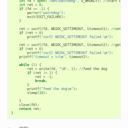
int
fd
=
open
(
"/dev/watchdog"
,
O_WRONLY
);
//
start
watc
int
ret
=
0
;
if
(
fd
==
-
1
)
{
perror
(
"watchdog"
);
exit
(
EXIT_FAILURE
);
}
ret
=
ioctl
(
fd
,
WDIOC_SETTIMEOUT
,
&
timeout1
);
//
set
ti
if
(
ret
<
0
)
printf
(
"ioctl WDIOC_SETTIMEOUT failed.
\n
"
);
ret
=
ioctl
(
fd
,
WDIOC_GETTIMEOUT
,
&
timeout2
);
//
get
ti
if
(
ret
<
0
)
printf
(
"ioctl WDIOC_SETTIMEOUT failed.
\n
"
);
printf
(
"timeout = 
%d
\n
"
,
timeout2
);
while
(
1
)
{
ret
=
write
(
fd
,
"
\0
"
,
1
);
//
feed
the
dog
if
(
ret
!=
1
)
{
ret
=
-
1
;
break
;
}
printf
(
"feed the dog
\n
"
);
sleep
(
10
);
}
close
(
fd
);
return
ret
;
}