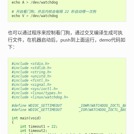
echo
A
>
/
dev
/
watchdog
# 开启看门狗，并且内核会每隔 22 秒自动喂一次狗
echo
V
>
/
dev
/
watchdog
也可以通过程序来控制看门狗，通过交叉编译生成可执
行文件，在机器启动后，push到上面运行，demo代码如
下：
#include <stdio.h>
#include <stdlib.h>
#include <string.h>
#include <unistd.h>
#include <fcntl.h>
#include <signal.h>
#include <sys/ioctl.h>
#include <linux/types.h>
#include <linux/watchdog.h>
#define WDIOC_SETTIMEOUT        _IOWR(WATCHDOG_IOCTL_BASE,
#define WDIOC_GETTIMEOUT        _IOR(WATCHDOG_IOCTL_BASE, 
int
main
(
void
)
{
int
timeout1
=
22
;
int
timeout2
;