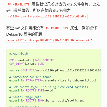
属性就记录着对应的 dts 文件名称，此处
RK_KERNEL_DTS
是不带后缀的，所以完整的 dts 名称为
rv1126-firefly-jd4-mipi101-BSD1218-A101KL68.dts
有些 mk 文件可能没有
属性，例如编译
RK_KERNEL_DTS
Debian10 固件的配置
:
aio-rv1126-jd4-mipi101-BSD1218-A101KL68-debian.mk
#!/bin/bash
CMD
=
`
realpath 
$BASH_SOURCE
`
CUR_DIR
=
`
dirname 
$CMD
`
source
$CUR_DIR
/aio-rv1126-jd4-mipi101-BSD1218-A101KL68.mk

# parameter for GPT table
export
RK_PARAMETER
=
parameter-firefly-debian-fit.txt

# Set rootfs type, including ext2 ext4 squashfs
export
RK_ROOTFS_TYPE
=
ext4

# rootfs image path
export
RK_ROOTFS_IMG
=
ubuntu_rootfs/rootfs.img
