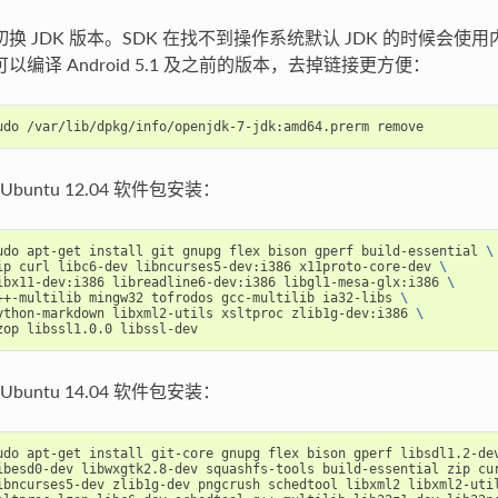
切换 JDK 版本。SDK 在找不到操作系统默认 JDK 的时候会使
可以编译 Android 5.1 及之前的版本，去掉链接更方便：
Ubuntu 12.04 软件包安装：
udo apt-get install git gnupg flex bison gperf build-essential 
\
ip curl libc6-dev libncurses5-dev:i386 x11proto-core-dev 
\
ibx11-dev:i386 libreadline6-dev:i386 libgl1-mesa-glx:i386 
\
++-multilib mingw32 tofrodos gcc-multilib ia32-libs 
\
ython-markdown libxml2-utils xsltproc zlib1g-dev:i386 
\
Ubuntu 14.04 软件包安装：
udo apt-get install git-core gnupg flex bison gperf libsdl1.2-de
ibesd0-dev libwxgtk2.8-dev squashfs-tools build-essential zip cu
ibncurses5-dev zlib1g-dev pngcrush schedtool libxml2 libxml2-uti