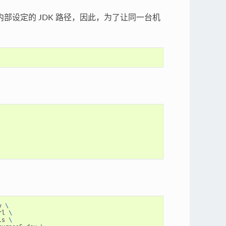
用内部设定的 JDK 路径，因此，为了让同一台机
v 
\
rl 
\
ls 
\