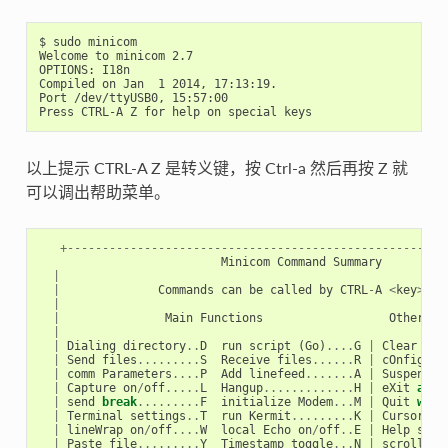
$ sudo minicom

Welcome to minicom 2.7

OPTIONS: I18n

Compiled on Jan  1 2014, 17:13:19.

Port /dev/ttyUSB0, 15:57:00

以上提示 CTRL-A Z 是转义键，按 Ctrl-a 然后再按 Z 就
可以调出帮助菜单。
+------------------------------------------------------
Minicom
Command
Summary
|
|
Commands
can
be
called
by
CTRL
-
A
<
key
>
|
|
Main
Functions
Other
Fu
|
|
Dialing
directory
..
D
run
script
(
Go
)
....
G
|
Clear
Scr
|
Send
files
.........
S
Receive
files
......
R
|
cOnfigure
|
comm
Parameters
....
P
Add
linefeed
.......
A
|
Suspend
m
|
Capture
on
/
off
.....
L
Hangup
.............
H
|
eXit
and
|
send
break
.........
F
initialize
Modem
...
M
|
Quit
with
|
Terminal
settings
..
T
run
Kermit
.........
K
|
Cursor
ke
|
lineWrap
on
/
off
....
W
local
Echo
on
/
off
..
E
|
Help
scre
|
Paste
file
.........
Y
Timestamp
toggle
...
N
|
scroll
Ba