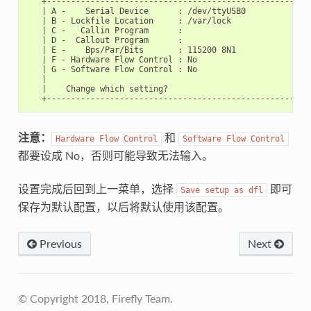
   +-------------------------------------------------------
   | A -    Serial Device      : /dev/ttyUSB0              
   | B - Lockfile Location     : /var/lock                 
   | C -   Callin Program      :                           
   | D -  Callout Program      :                           
   | E -    Bps/Par/Bits       : 115200 8N1                
   | F - Hardware Flow Control : No                        
   | G - Software Flow Control : No                        
   |                                                       
   |    Change which setting?                              
注意：
和
Hardware
Flow
Control
Software
Flow
Control
都要设成 No，否则可能导致无法输入。
设置完成后回到上一菜单，选择
即可
Save
setup
as
dfl
保存为默认配置，以后将默认使用该配置。
Previous
Next
© Copyright 2018, Firefly Team.