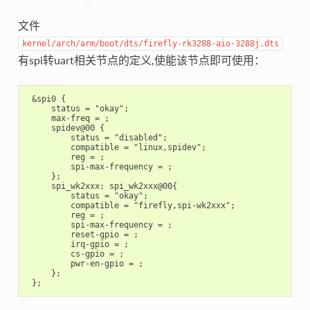
文件
kernel/arch/arm/boot/dts/firefly-rk3288-aio-3288j.dts
有spi转uart相关节点的定义,使能该节点即可使用：
 &spi0 {

     status = "okay";

     max-freq = ;

     spidev@00 {

         status = "disabled";

         compatible = "linux,spidev";

         reg = ;

         spi-max-frequency = ;

     };

     spi_wk2xxx: spi_wk2xxx@00{

         status = "okay";

         compatible = "firefly,spi-wk2xxx";

         reg = ;

         spi-max-frequency = ;

         reset-gpio = ;

         irq-gpio = ;

         cs-gpio = ;

         pwr-en-gpio = ;

     };
