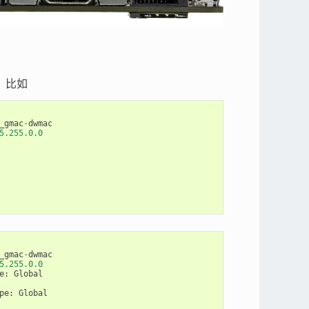
，比如
_gmac
-
dwmac
5.255
.
0.0
_gmac
-
dwmac
5.255
.
0.0
e
:
Global
pe
:
Global