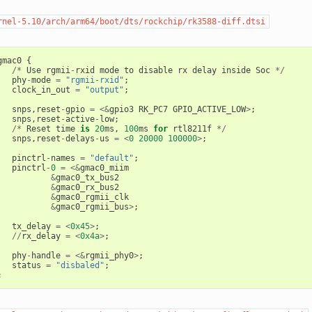
rnel-5.10/arch/arm64/boot/dts/rockchip/rk3588-diff.dtsi
gmac0
{
/*
Use
rgmii
-
rxid
mode
to
disable
rx
delay
inside
Soc
*/
phy
-
mode
=
"rgmii-rxid"
;
clock_in_out
=
"output"
;
snps
,
reset
-
gpio
=
<&
gpio3
RK_PC7
GPIO_ACTIVE_LOW
>
;
snps
,
reset
-
active
-
low
;
/*
Reset
time
is
20
ms
,
100
ms
for
rtl8211f
*/
snps
,
reset
-
delays
-
us
=
<
0
20000
100000
>
;
pinctrl
-
names
=
"default"
;
pinctrl
-
0
=
<&
gmac0_miim
&
gmac0_tx_bus2
&
gmac0_rx_bus2
&
gmac0_rgmii_clk
&
gmac0_rgmii_bus
>
;
tx_delay
=
<
0x45
>
;
//
rx_delay
=
<
0x4a
>
;
phy
-
handle
=
<&
rgmii_phy0
>
;
status
=
"disbaled"
;
;