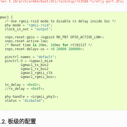
rnel-5.10/arch/arm64/boot/dts/rockchip/rk3588-firefly-port.dtsi
gmac1
{
/*
Use
rgmii
-
rxid
mode
to
disable
rx
delay
inside
Soc
*/
phy
-
mode
=
"rgmii-rxid"
;
clock_in_out
=
"output"
;
snps
,
reset
-
gpio
=
<&
gpio3
RK_PB7
GPIO_ACTIVE_LOW
>
;
snps
,
reset
-
active
-
low
;
/*
Reset
time
is
20
ms
,
100
ms
for
rtl8211f
*/
snps
,
reset
-
delays
-
us
=
<
0
20000
100000
>
;
pinctrl
-
names
=
"default"
;
pinctrl
-
0
=
<&
gmac1_miim
&
gmac1_tx_bus2
&
gmac1_rx_bus2
&
gmac1_rgmii_clk
&
gmac1_rgmii_bus
>
;
tx_delay
=
<
0x42
>
;
//
rx_delay
=
<
0x4f
>
;
phy
-
handle
=
<&
rgmii_phy1
>
;
status
=
"disbaled"
;
;
.1.2. 板级的配置