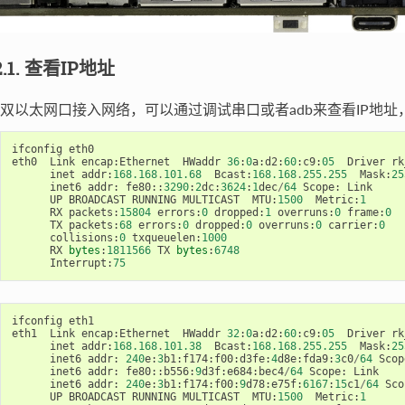
2.1. 查看IP地址
双以太网口接入网络，可以通过调试串口或者adb来查看IP地址
ifconfig
eth0
eth0
Link
encap
:
Ethernet
HWaddr
36
:
0
a
:
d2
:
60
:
c9
:
05
Driver
rk
inet
addr
:
168.168
.
101.68
Bcast
:
168.168
.
255.255
Mask
:
25
inet6
addr
:
fe80
::
3290
:
2
dc
:
3624
:
1
dec
/
64
Scope
:
Link
UP
BROADCAST
RUNNING
MULTICAST
MTU
:
1500
Metric
:
1
RX
packets
:
15804
errors
:
0
dropped
:
1
overruns
:
0
frame
:
0
TX
packets
:
68
errors
:
0
dropped
:
0
overruns
:
0
carrier
:
0
collisions
:
0
txqueuelen
:
1000
RX
bytes
:
1811566
TX
bytes
:
6748
Interrupt
:
75
ifconfig
eth1
eth1
Link
encap
:
Ethernet
HWaddr
32
:
0
a
:
d2
:
60
:
c9
:
05
Driver
rk
inet
addr
:
168.168
.
101.38
Bcast
:
168.168
.
255.255
Mask
:
25
inet6
addr
:
240
e
:
3
b1
:
f174
:
f00
:
d3fe
:
4
d8e
:
fda9
:
3
c0
/
64
Scop
inet6
addr
:
fe80
::
b556
:
9
d3f
:
e684
:
bec4
/
64
Scope
:
Link
inet6
addr
:
240
e
:
3
b1
:
f174
:
f00
:
9
d78
:
e75f
:
6167
:
15
c1
/
64
Sco
UP
BROADCAST
RUNNING
MULTICAST
MTU
:
1500
Metric
:
1