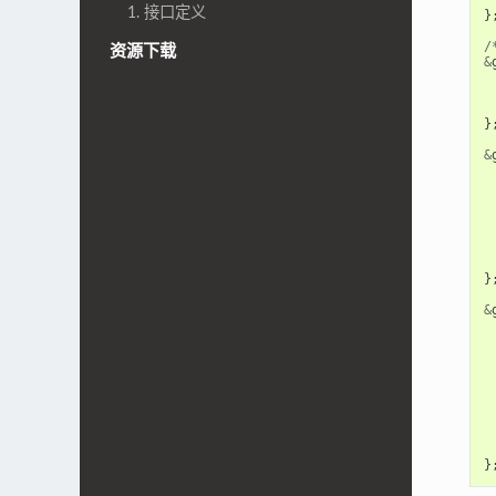
1. 接口定义
}
/
资源下载
&
}
&
}
&
}