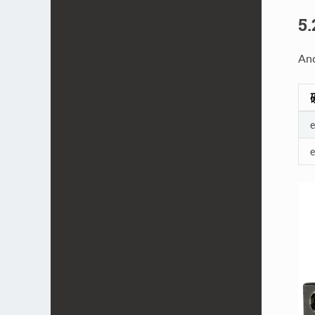
5
A
e
e