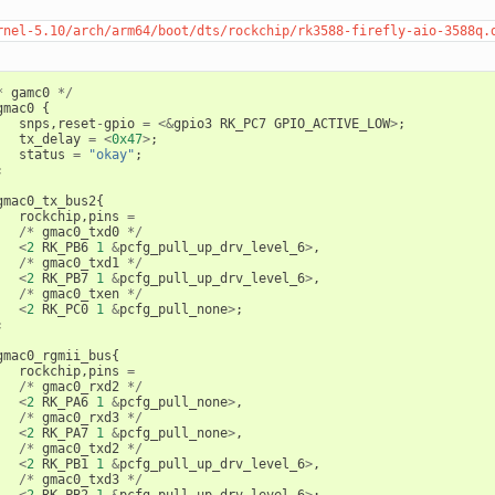
rnel-5.10/arch/arm64/boot/dts/rockchip/rk3588-firefly-aio-3588q.
*
gamc0
*/
gmac0
{
snps
,
reset
-
gpio
=
<&
gpio3
RK_PC7
GPIO_ACTIVE_LOW
>
;
tx_delay
=
<
0x47
>
;
status
=
"okay"
;
;
gmac0_tx_bus2
{
rockchip
,
pins
=
/*
gmac0_txd0
*/
<
2
RK_PB6
1
&
pcfg_pull_up_drv_level_6
>
,
/*
gmac0_txd1
*/
<
2
RK_PB7
1
&
pcfg_pull_up_drv_level_6
>
,
/*
gmac0_txen
*/
<
2
RK_PC0
1
&
pcfg_pull_none
>
;
;
gmac0_rgmii_bus
{
rockchip
,
pins
=
/*
gmac0_rxd2
*/
<
2
RK_PA6
1
&
pcfg_pull_none
>
,
/*
gmac0_rxd3
*/
<
2
RK_PA7
1
&
pcfg_pull_none
>
,
/*
gmac0_txd2
*/
<
2
RK_PB1
1
&
pcfg_pull_up_drv_level_6
>
,
/*
gmac0_txd3
*/