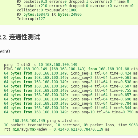
RX
packets
:
913
errors
:
0
dropped
:
1
overruns
:
0
frame
:
0
TX
packets
:
210
errors
:
0
dropped
:
0
overruns
:
0
carrier
:
0
collisions
:
0
txqueuelen
:
1000
RX
bytes
:
108473
TX
bytes
:
24906
Interrupt
:
127
.2.2. 连通性测试
eth0
ping
-
I
eth0
-
c
10
168.168
.
100.149
PING
168.168
.
100.149
(
168.168
.
100.149
)
from
168.168
.
101.68
eth
64
bytes
from
168.168
.
100.149
:
icmp_seq
=
1
ttl
=
64
time
=
0.424
ms
64
bytes
from
168.168
.
100.149
:
icmp_seq
=
2
ttl
=
64
time
=
0.561
ms
64
bytes
from
168.168
.
100.149
:
icmp_seq
=
3
ttl
=
64
time
=
0.538
ms
64
bytes
from
168.168
.
100.149
:
icmp_seq
=
4
ttl
=
64
time
=
0.507
ms
64
bytes
from
168.168
.
100.149
:
icmp_seq
=
5
ttl
=
64
time
=
0.755
ms
64
bytes
from
168.168
.
100.149
:
icmp_seq
=
6
ttl
=
64
time
=
0.657
ms
64
bytes
from
168.168
.
100.149
:
icmp_seq
=
7
ttl
=
64
time
=
0.696
ms
64
bytes
from
168.168
.
100.149
:
icmp_seq
=
8
ttl
=
64
time
=
0.784
ms
64
bytes
from
168.168
.
100.149
:
icmp_seq
=
9
ttl
=
64
time
=
0.544
ms
64
bytes
from
168.168
.
100.149
:
icmp_seq
=
10
ttl
=
64
time
=
0.750
m
---
168.168
.
100.149
ping
statistics
---
10
packets
transmitted
,
10
received
,
0
%
packet
loss
,
time
9058
rtt
min
/
avg
/
max
/
mdev
=
0.424
/
0.621
/
0.784
/
0.119
ms