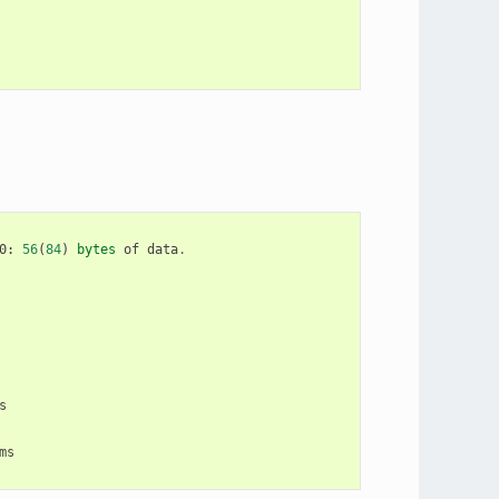
0
:
56
(
84
)
bytes
of
data
.
s
ms