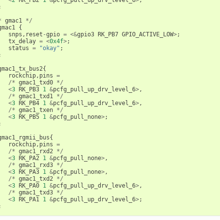
<
2
RK_PB2
1
&
pcfg_pull_up_drv_level_6
>
;
;
*
gmac1
*/
gmac1
{
snps
,
reset
-
gpio
=
<&
gpio3
RK_PB7
GPIO_ACTIVE_LOW
>
;
tx_delay
=
<
0x4f
>
;
status
=
"okay"
;
;
gmac1_tx_bus2
{
rockchip
,
pins
=
/*
gmac1_txd0
*/
<
3
RK_PB3
1
&
pcfg_pull_up_drv_level_6
>
,
/*
gmac1_txd1
*/
<
3
RK_PB4
1
&
pcfg_pull_up_drv_level_6
>
,
/*
gmac1_txen
*/
<
3
RK_PB5
1
&
pcfg_pull_none
>
;
;
gmac1_rgmii_bus
{
rockchip
,
pins
=
/*
gmac1_rxd2
*/
<
3
RK_PA2
1
&
pcfg_pull_none
>
,
/*
gmac1_rxd3
*/
<
3
RK_PA3
1
&
pcfg_pull_none
>
,
/*
gmac1_txd2
*/
<
3
RK_PA0
1
&
pcfg_pull_up_drv_level_6
>
,
/*
gmac1_txd3
*/
<
3
RK_PA1
1
&
pcfg_pull_up_drv_level_6
>
;
;