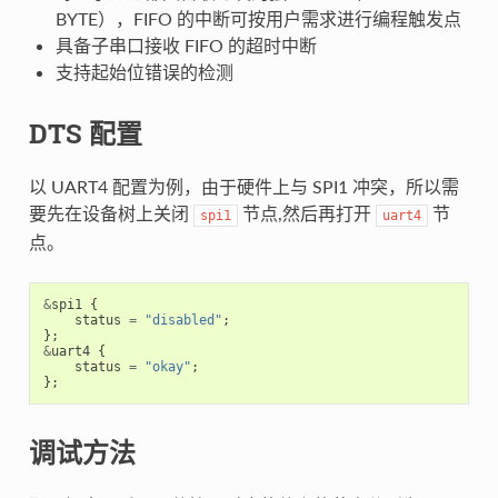
BYTE），FIFO 的中断可按用户需求进行编程触发点
具备子串口接收 FIFO 的超时中断
支持起始位错误的检测
DTS 配置
以 UART4 配置为例，由于硬件上与 SPI1 冲突，所以需
要先在设备树上关闭
节点,然后再打开
节
spi1
uart4
点。
&
spi1
{
status
=
"disabled"
;
};
&
uart4
{
status
=
"okay"
;
};
调试方法