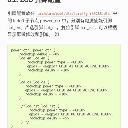
引脚配置放在
中
arch/arm/boot/dts/firefly-rk3288.dts
的 lcdc0 子节点 power_ctr 中，分别有电源使能引脚
lcd_en、片选引脚 lcd_cs，复位引脚 lcd_rst，可以根据
显示屏做修改和删减。 如：
power_ctr: power_ctr {

    rockchip,debug = <0>;

    lcd_en:lcd_en {

        rockchip,power_type = <GPIO>;

        gpios = <&gpio7 GPIO_A3 GPIO_ACTIVE_HIGH>;

        rockchip,delay = <10>;

    };

    lcd_cs:lcd_cs {

       rockchip,power_type = <GPIO>;

       gpios = <&gpio7 GPIO_A4 GPIO_ACTIVE_HIGH>;

       rockchip,delay = <10>;

    };

     /*lcd_rst:lcd_rst {

         rockchip,power_type = <GPIO>;

         gpios = <&gpio3 GPIO_D6 GPIO_ACTIVE_HIGH>;

         rockchip,delay = <5>;

     };*/
