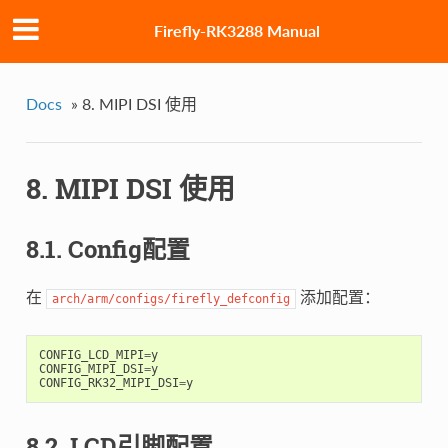
Firefly-RK3288 Manual
Docs
»
8. MIPI DSI 使用
8. MIPI DSI 使用
8.1. Config配置
在
添加配置：
arch/arm/configs/firefly_defconfig
CONFIG_LCD_MIPI
=
y
CONFIG_MIPI_DSI
=
y
CONFIG_RK32_MIPI_DSI
=
y
8.2. LCD引脚配置