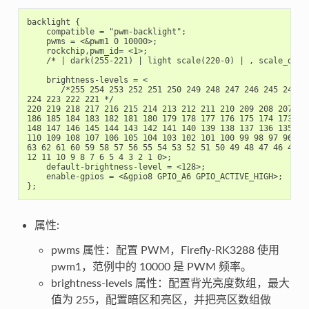
backlight {

    compatible = "pwm-backlight";

    pwms = <&pwm1 0 10000>;

    rockchip,pwm_id= <1>;

    /* | dark(255-221) | light scale(220-0) | , scale_div=2
    brightness-levels = <

       /*255 254 253 252 251 250 249 248 247 246 245 244 2
224 223 222 221 */

220 219 218 217 216 215 214 213 212 211 210 209 208 207 20
186 185 184 183 182 181 180 179 178 177 176 175 174 173 17
148 147 146 145 144 143 142 141 140 139 138 137 136 135 13
110 109 108 107 106 105 104 103 102 101 100 99 98 97 96 95
63 62 61 60 59 58 57 56 55 54 53 52 51 50 49 48 47 46 45 4
12 11 10 9 8 7 6 5 4 3 2 1 0>;

    default-brightness-level = <128>;

    enable-gpios = <&gpio8 GPIO_A6 GPIO_ACTIVE_HIGH>;

属性:
pwms 属性：配置 PWM，Firefly-RK3288 使用
pwm1，范例中的 10000 是 PWM 频率。
brightness-levels 属性：配置背光亮度数组，最大
值为 255，配置暗区和亮区，并把亮区数组做