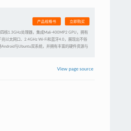
产品规格书
立即购买
A7架构四核1.3GHz处理器，集成Mali-400MP2 GPU，拥有
太网口、2.4GHz Wi-Fi和蓝牙4.0，展现出不俗
droid与Ubuntu双系统，并拥有丰富的硬件资源与
强的卡片电脑，但我们相信你的创意与灵感能给予它更
View page source