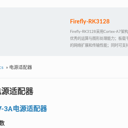
Firefly-RK3128
Firefly-RK3128采用Cortex-
优秀的运算与图形处理能力；板载千兆以
的网络扩展和传输性能；同时可支持An
扩展接口，所以它是一台扩展性特
完美的定义
cs
»
电源适配器
电源适配器
V-3A电源适配器
数