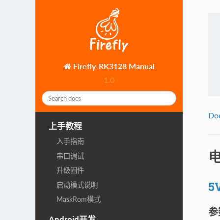
Firefly-RK3128 Manual
1.0
Do
上手教程
入手指南
串口调试
升级固件
5
启动模式说明
MaskRom模式
参
Android开发