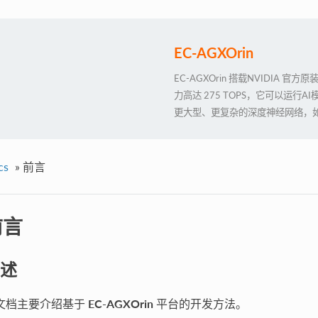
EC-AGXOrin
EC-AGXOrin 搭载NVIDIA 官方原
力高达 275 TOPS，它可以运行AI模
更大型、更复杂的深度神经网络，如运用 
KERASMXNET、PY-TORC
发等功能，满足更高 AI 人工智能
cs
»
前言
前言
述
文档主要介绍基于
EC-AGXOrin
平台的开发方法。