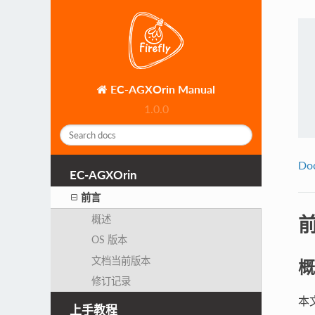
EC-AGXOrin Manual
1.0.0
Do
EC-AGXOrin
前言
概述
OS 版本
文档当前版本
概
修订记录
本
上手教程