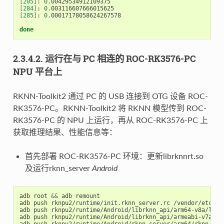
[
205
]
: 
0
[
284
]
: 
0
[
285
]
: 
0
.00017178058624267578

done
2.3.4.2. 运行在与 PC 相连的 ROC-RK3576-PC
NPU 平台上
RKNN-Toolkit2 通过 PC 的 USB 连接到 OTG 设备 ROC-
RK3576-PC。RKNN-Toolkit2 将 RKNN 模型传到 ROC-
RK3576-PC 的 NPU 上运行，再从 ROC-RK3576-PC 上
获取推理结果、性能信息等：
首先部署 ROC-RK3576-PC 环境：更新librknnrt.so
及运行rknn_server
Android
adb root 
&&
 adb remount

adb push rknpu2/runtime/init.rknn_server.rc /vendor/etc/ini
adb push rknpu2/runtime/Android/librknn_api/arm64-v8a/librk
adb push rknpu2/runtime/Android/librknn_api/armeabi-v7a/lib
adb push rknpu2/runtime/Android/rknn_server/arm64/rknn_serv