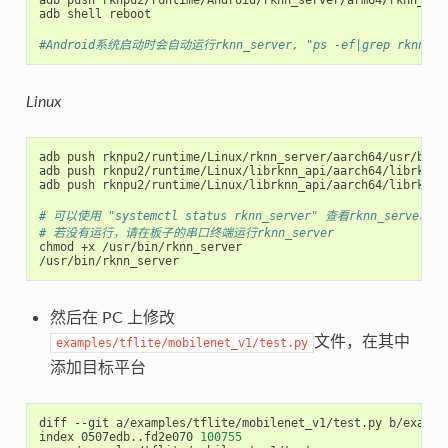
adb shell reboot

#Android系统启动时会自动运行rknn_server, "ps -ef|grep rknn
Linux
adb push rknpu2/runtime/Linux/rknn_server/aarch64/usr/bin/r
adb push rknpu2/runtime/Linux/librknn_api/aarch64/librknnrt
adb push rknpu2/runtime/Linux/librknn_api/aarch64/librknn_a
# 可以使用 "systemctl status rknn_server" 查看rknn_serv
# 若没有运行，请在板子的串口终端运行rknn_server
chmod +x /usr/bin/rknn_server

然后在 PC 上修改
文件，在其中
examples/tflite/mobilenet_v1/test.py
添加目标平台
diff --git a/examples/tflite/mobilenet_v1/test.py b/example
index 0507edb..fd2e070 
100755