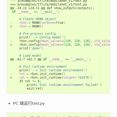
--- a/examples/tflite/mobilenet_v1/test.py

+++ b/examples/tflite/mobilenet_v1/test.py

@@ -24,11 +24,11 @@ def show_outputs
(
outputs
)
:

if
__name__
==
'__main__'
:

# Create RKNN object
-    
rknn
=
 RKNN
(
verbose
=
True
)
+    
rknn
=
 RKNN
()
# Pre-process config
     print
(
'--> Config model'
)
-    rknn.config
(
mean_values
=[
128
, 
128
, 
128
]
, 
std_values
=[
+    rknn.config
(
mean_values
=[
128
, 
128
, 
128
]
, 
std_values
=[
     print
(
'done'
)
# Load model
@@ -62,7 +62,7 @@ 
if
__name__
==
'__main__'
:

# Init runtime environment
     print
(
'--> Init runtime environment'
)
-    
ret
=
 rknn.init_runtime
()
+    
ret
=
 rknn.init_runtime
(
target
=
'rk3576'
)
if
 ret !
=
0
:

         print
(
'Init runtime environment failed!'
)
         exit
(
ret
)
PC 端运行test.py