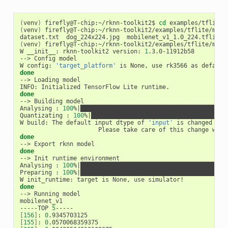
(
venv
)
 firefly@T-chip:~/rknn-toolkit2$ 
cd
(
venv
)
 firefly@T-chip:~/rknn-toolkit2/examples/tflite/mobil
(
venv
)
 firefly@T-chip:~/rknn-toolkit2/examples/tflite/mobil
W __init__: rknn-toolkit2 version: 
1
.3.0-11912b58

--> Config model

W config: 
'target_platform'
 is None, use rk3566 as default
done
--> Loading model

done
--> Building model

Analysing : 
100
%
|
█████████████████████████████████████████
Quantizating : 
100
%
|
██████████████████████████████████████
W build: The default input dtype of 
'input'
 is changed fro
done
done
--> Init runtime environment

Analysing : 
100
%
|
█████████████████████████████████████████
Preparing : 
100
%
|
█████████████████████████████████████████
done
--> Running model

mobilenet_v1

-----TOP 
5
[
156
]
: 
0
[
155
]
: 
0