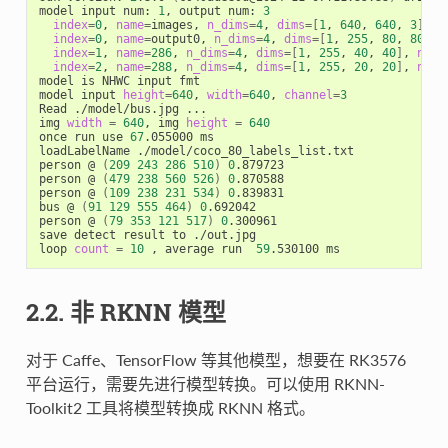
model input num: 
1
, output num: 
3
index
=
0
, 
name
=
images, 
n_dims
=
4
, 
dims
=[
1
, 
640
, 
640
, 
3
]
, 
n
index
=
0
, 
name
=
output0, 
n_dims
=
4
, 
dims
=[
1
, 
255
, 
80
, 
80
]
, 
index
=
1
, 
name
=
286
, 
n_dims
=
4
, 
dims
=[
1
, 
255
, 
40
, 
40
]
, 
n_el
index
=
2
, 
name
=
288
, 
n_dims
=
4
, 
dims
=[
1
, 
255
, 
20
, 
20
]
, 
n_el
model is NHWC input fmt

model input 
height
=
640
, 
width
=
640
, 
channel
=
3
Read ./model/bus.jpg ...

img 
width
=
640
, img 
height
=
640
once run use 
67
.055000 ms

loadLabelName ./model/coco_80_labels_list.txt

person @ 
(
209
243
286
510
)
0
.879723

person @ 
(
479
238
560
526
)
0
.870588

person @ 
(
109
238
231
534
)
0
.839831

bus @ 
(
91
129
555
464
)
0
.692042

person @ 
(
79
353
121
517
)
0
.300961

save detect result to ./out.jpg

loop 
count
=
10
 , average run  
59
2.2. 非 RKNN 模型
对于 Caffe、TensorFlow 等其他模型，想要在 RK3576
平台运行，需要先进行模型转换。可以使用 RKNN-
Toolkit2 工具将模型转换成 RKNN 格式。