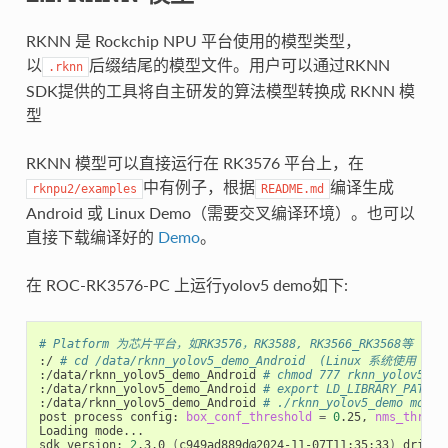
RKNN 是 Rockchip NPU 平台使用的模型类型，
以
后缀结尾的模型文件。用户可以通过RKNN
.rknn
SDK提供的工具将自主研发的算法模型转换成 RKNN 模
型
RKNN 模型可以直接运行在 RK3576 平台上，在
中有例子，根据
编译生成
rknpu2/examples
README.md
Android 或 Linux Demo（需要交叉编译环境）。也可以
直接下载编译好的
Demo
。
在 ROC-RK3576-PC 上运行yolov5 demo如下:
# Platform 为芯片平台，如RK3576，RK3588, RK3566_RK3568等
:/ 
# cd /data/rknn_yolov5_demo_Android  (Linux 系统使用 rkn
:/data/rknn_yolov5_demo_Android 
# chmod 777 rknn_yolov5_de
:/data/rknn_yolov5_demo_Android 
# export LD_LIBRARY_PATH=.
:/data/rknn_yolov5_demo_Android 
# ./rknn_yolov5_demo model
post process config: 
box_conf_threshold
=
0
.25, 
nms_thresh
Loading mode...

sdk version: 
2
.3.0 
(
c949ad889d@2024-11-07T11:35:33
)
 driver