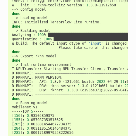
(
venv
)
 firefly@T-chip:~/rknn-toolkit2/examples/tflite/mobil
W __init__: rknn-toolkit2 version: 
1
.3.0-11912b58

done
--> Loading model

done
--> Building model

Analysing : 
100
%
|
█████████████████████████████████████████
Quantizating : 
100
%
|
██████████████████████████████████████
W build: The default input dtype of 
'input'
 is changed fro
done
done
--> Init runtime environment

I NPUTransfer: Starting NPU Transfer Client, Transfer vers
D RKNNAPI: 
==============================================
D RKNNAPI: RKNN VERSION:

D RKNNAPI:   API: 
1
.3.0 
(
121b661 build: 
2022
-04-29 
11
:07:2
D RKNNAPI:   DRV: rknn_server: 
1
.3.0 
(
121b661 build: 
2022
-
D RKNNAPI:   DRV: rknnrt: 
1
.3.0 
(
c193be371@2022-05-04T20:1
D RKNNAPI: 
==============================================
done
--> Running model

mobilenet_v1

-----TOP 
5
[
156
]
: 
0
[
155
]
: 
0
[
205
]
: 
0
[
284
]
: 
0
[
285
]
: 
0
.00017189979553222656
