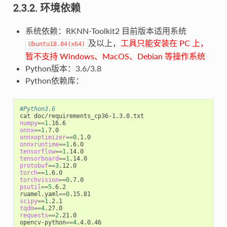
2.3.2. 环境依赖
系统依赖：RKNN-Toolkit2 目前版本适用系统
及以上，
工具只能安装在 PC 上，
Ubuntu18.04(x64)
暂不支持 Windows、MacOS、Debian 等操作系统
Python版本：3.6/3.8
Python依赖库：
#Python3.6
numpy
==
1
onnx
==
1
onnxoptimizer
==
0
onnxruntime
==
1
tensorflow
==
1
tensorboard
==
1
protobuf
==
3
torch
==
1
torchvision
==
0
psutil
==
5
.6.2

ruamel.yaml
==
0
scipy
==
1
tqdm
==
4
requests
==
2
.21.0

opencv-python
==
4