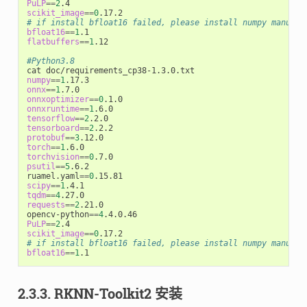
PuLP
==
2
scikit_image
==
0
# if install bfloat16 failed, please install numpy manuall
bfloat16
==
1
flatbuffers
==
1
.12

#Python3.8
numpy
==
1
onnx
==
1
onnxoptimizer
==
0
onnxruntime
==
1
tensorflow
==
2
tensorboard
==
2
protobuf
==
3
torch
==
1
torchvision
==
0
psutil
==
5
.6.2

ruamel.yaml
==
0
scipy
==
1
tqdm
==
4
requests
==
2
.21.0

opencv-python
==
4
PuLP
==
2
scikit_image
==
0
# if install bfloat16 failed, please install numpy manuall
bfloat16
==
1
2.3.3. RKNN-Toolkit2 安装