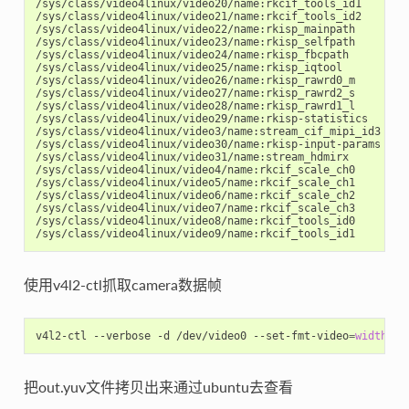
/sys/class/video4linux/video20/name:rkcif_tools_id1

/sys/class/video4linux/video21/name:rkcif_tools_id2

/sys/class/video4linux/video22/name:rkisp_mainpath

/sys/class/video4linux/video23/name:rkisp_selfpath

/sys/class/video4linux/video24/name:rkisp_fbcpath

/sys/class/video4linux/video25/name:rkisp_iqtool

/sys/class/video4linux/video26/name:rkisp_rawrd0_m

/sys/class/video4linux/video27/name:rkisp_rawrd2_s

/sys/class/video4linux/video28/name:rkisp_rawrd1_l

/sys/class/video4linux/video29/name:rkisp-statistics

/sys/class/video4linux/video3/name:stream_cif_mipi_id3

/sys/class/video4linux/video30/name:rkisp-input-params

/sys/class/video4linux/video31/name:stream_hdmirx

/sys/class/video4linux/video4/name:rkcif_scale_ch0

/sys/class/video4linux/video5/name:rkcif_scale_ch1

/sys/class/video4linux/video6/name:rkcif_scale_ch2

/sys/class/video4linux/video7/name:rkcif_scale_ch3

/sys/class/video4linux/video8/name:rkcif_tools_id0

使用v4l2-ctl抓取camera数据帧
v4l2-ctl --verbose -d /dev/video0 --set-fmt-video
=
width
=
19
把out.yuv文件拷贝出来通过ubuntu去查看