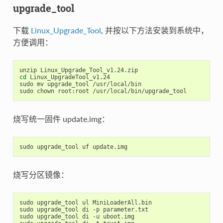
upgrade_tool
下载
Linux_Upgrade_Tool
, 并按以下方法安装到系统中，
方便调用：
cd
 Linux_UpgradeTool_v1.24

sudo mv upgrade_tool /usr/local/bin

烧写统一固件 update.img：
烧写分区镜像：
sudo upgrade_tool ul MiniLoaderAll.bin

sudo upgrade_tool di -p parameter.txt

sudo upgrade_tool di -u uboot.img
