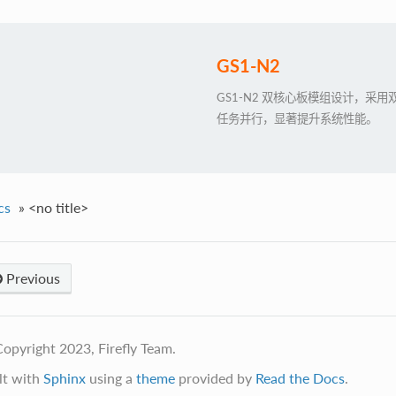
GS1-N2
GS1-N2 双核心板模组设计，
任务并行，显著提升系统性能。
cs
»
<no title>
Previous
opyright 2023, Firefly Team.
lt with
Sphinx
using a
theme
provided by
Read the Docs
.