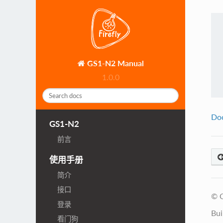
GS1-N2 Manual
1.0.0
Do
GS1-N2
前言
使用手册
简介
接口
© C
登录
Bui
看门狗