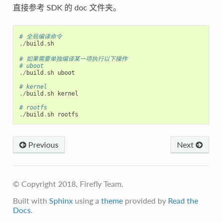
直接参考 SDK 的 doc 文件夹。
# 全局编译命令
./
build
.
sh
# 如果需要单独编译某一项执行以下操作
# uboot
./
build
.
sh
uboot
# kernel
./
build
.
sh
kernel
# rootfs 
./
build
.
sh
rootfs
Previous
Next
© Copyright 2018, Firefly Team.
Built with
Sphinx
using a
theme
provided by
Read the
Docs
.