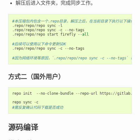
解压后进入文件夹，完成同步工作。
#本压缩包内包含一个.repo目录，解压之后，在当前目录下执行以下操作
.
repo
/
repo
/
repo
sync
-
l
.
repo
/
repo
/
repo
sync
-
c
--
no
-
tags
.
repo
/
repo
/
repo
start
firefly
--
all
#后续可以使用以下命令更新SDK
.
repo
/
repo
/
repo
sync
-
c
--
no
-
tags
#因为网络环境等原因，`.repo/repo/repo sync -c --no-tag
方式二（国外用户）
repo
init
--
no
-
clone
-
bundle
--
repo
-
url
https
:
//
gitlab
.
com
repo
sync
-
c
#需反复确认代码下载是否成功
源码编译