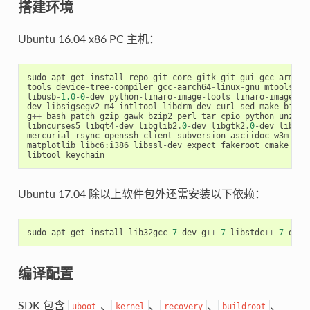
搭建环境
Ubuntu 16.04 x86 PC 主机：
sudo
apt
-
get
install
repo
git
-
core
gitk
git
-
gui
gcc
-
arm
-
li
tools
device
-
tree
-
compiler
gcc
-
aarch64
-
linux
-
gnu
mtools
pa
libusb
-
1.0
-
0
-
dev
python
-
linaro
-
image
-
tools
linaro
-
image
-
to
dev
libsigsegv2
m4
intltool
libdrm
-
dev
curl
sed
make
binut
g
++
bash
patch
gzip
gawk
bzip2
perl
tar
cpio
python
unzip
libncurses5
libqt4
-
dev
libglib2
.
0
-
dev
libgtk2
.
0
-
dev
libgla
mercurial
rsync
openssh
-
client
subversion
asciidoc
w3m
dbl
matplotlib
libc6
:
i386
libssl
-
dev
expect
fakeroot
cmake
fle
libtool
keychain
Ubuntu 17.04 除以上软件包外还需安装以下依赖：
sudo
apt
-
get
install
lib32gcc
-
7
-
dev
g
++-
7
libstdc
++-
7
-
dev
编译配置
SDK 包含
、
、
、
、
uboot
kernel
recovery
buildroot