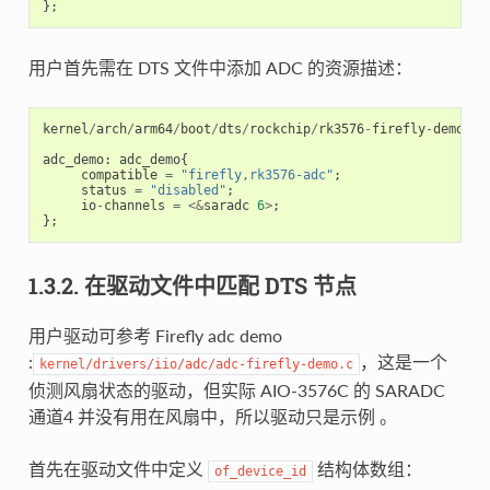
};
用户首先需在 DTS 文件中添加 ADC 的资源描述：
kernel
/
arch
/
arm64
/
boot
/
dts
/
rockchip
/
rk3576
-
firefly
-
demo
.
dt
adc_demo
:
adc_demo
{
compatible
=
"firefly,rk3576-adc"
;
status
=
"disabled"
;
io
-
channels
=
<&
saradc
6
>
;
};
1.3.2. 在驱动文件中匹配 DTS 节点
用户驱动可参考 Firefly adc demo
:
，这是一个
kernel/drivers/iio/adc/adc-firefly-demo.c
侦测风扇状态的驱动，但实际 AIO-3576C 的 SARADC
通道4 并没有用在风扇中，所以驱动只是示例 。
首先在驱动文件中定义
结构体数组：
of_device_id