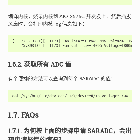
编译内核，烧录内核到 AIO-3576C 开发板上，然后插拔
风扇时，会打印内核 log 信息如下：
[   73.513351][  T173] Fan insert! raw= 449 Voltage= 197mV

1.6.2. 获取所有 ADC 值
有个便捷的方法可以查询到每个 SARADC 的值：
cat
/
sys
/
bus
/
iio
/
devices
/
iio
\
:
device0
/
in_voltage
*
_raw
1.7. FAQs
1.7.1. 为何按上面的步骤申请 SARADC，会出
现申请报错的情况？