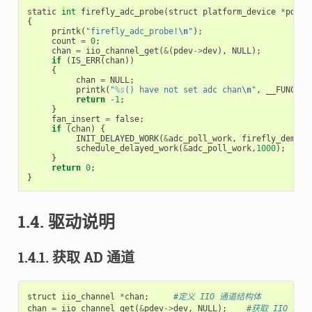
static
int
firefly_adc_probe
(
struct
platform_device
*
pdev
)
{
printk
(
"firefly_adc_probe!
\n
"
);
count
=
0
;
chan
=
iio_channel_get
(
&
(
pdev
->
dev
),
NULL
);
if
(
IS_ERR
(
chan
))
{
chan
=
NULL
;
printk
(
"
%s
() have not set adc chan
\n
"
,
__FUNCTIO
return
-
1
;
}
fan_insert
=
false
;
if
(
chan
)
{
INIT_DELAYED_WORK
(
&
adc_poll_work
,
firefly_demo_a
schedule_delayed_work
(
&
adc_poll_work
,
1000
);
}
return
0
;
}
1.4. 驱动说明
1.4.1. 获取 AD 通道
struct
iio_channel
*
chan
;
#定义 IIO 通道结构体
chan
=
iio_channel_get
(
&
pdev
->
dev
,
NULL
);
#获取 IIO 通