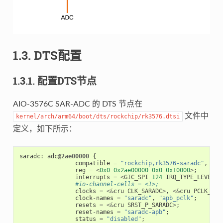
1.3. DTS配置
1.3.1. 配置DTS节点
AIO-3576C SAR-ADC 的 DTS 节点在
文件中
kernel/arch/arm64/boot/dts/rockchip/rk3576.dtsi
定义，如下所示：
saradc
:
adc
@2ae00000
{
compatible
=
"rockchip,rk3576-saradc"
,
"ro
reg
=
<
0x0
0x2ae00000
0x0
0x10000
>
;
interrupts
=
<
GIC_SPI
124
IRQ_TYPE_LEVEL_H
#io-channel-cells = <1>;
clocks
=
<&
cru
CLK_SARADC
>
,
<&
cru
PCLK_SAR
clock
-
names
=
"saradc"
,
"apb_pclk"
;
resets
=
<&
cru
SRST_P_SARADC
>
;
reset
-
names
=
"saradc-apb"
;
status
=
"disabled"
;