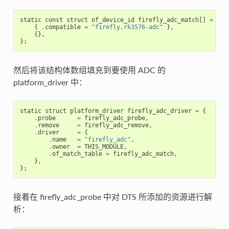
static
const
struct
of_device_id
firefly_adc_match
[]
=
{
{
.
compatible
=
"firefly,rk3576-adc"
},
{},
};
然后将该结构体数组填充到要使用 ADC 的
platform_driver 中：
static
struct
platform_driver
firefly_adc_driver
=
{
.
probe
=
firefly_adc_probe
,
.
remove
=
firefly_adc_remove
,
.
driver
=
{
.
name
=
"firefly_adc"
,
.
owner
=
THIS_MODULE
,
.
of_match_table
=
firefly_adc_match
,
},
};
接着在 firefly_adc_probe 中对 DTS 所添加的资源进行解
析：