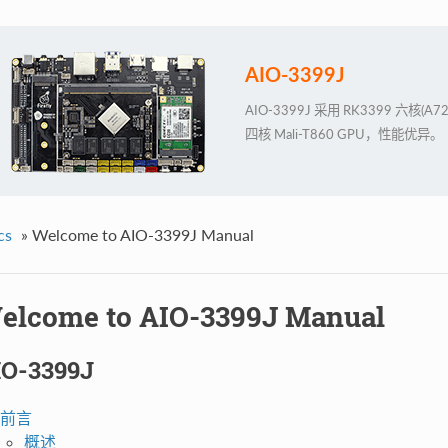
AIO-3399J
AIO-3399J 采用 RK3399 六核(
四核 Mali-T860 GPU，性能优异。
cs
»
Welcome to AIO-3399J Manual
elcome to AIO-3399J Manual
IO-3399J
前言
概述