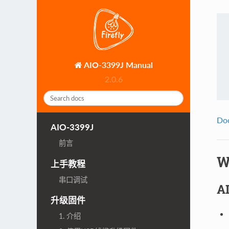
AIO-3399J Manual
2.0.6
Do
AIO-3399J
前言
W
上手教程
串口调试
A
升级固件
1. 介绍