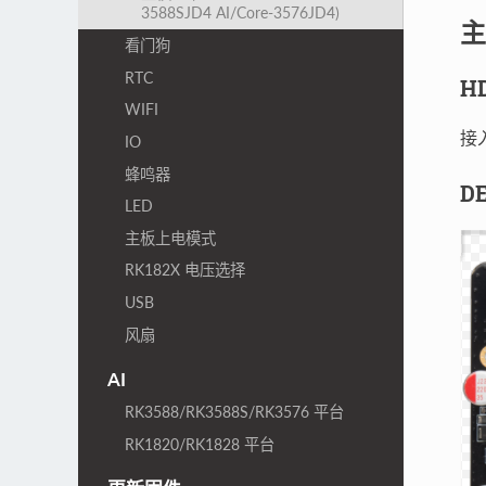
3588SJD4 AI/Core-3576JD4)
主
看门狗
RTC
H
WIFI
接
IO
蜂鸣器
D
LED
主板上电模式
RK182X 电压选择
USB
风扇
AI
RK3588/RK3588S/RK3576 平台
RK1820/RK1828 平台