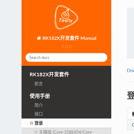
RK182X开发套件 Manual
1.0.0
Do
RK182X开发套件
前言
使用手册
简介
接口
登录
主模组 (Core-3588JD4/Core-