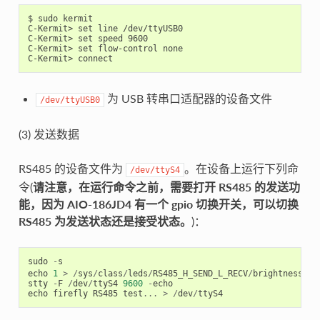
$ sudo kermit

C-Kermit> set line /dev/ttyUSB0

C-Kermit> set speed 9600

C-Kermit> set flow-control none

为 USB 转串口适配器的设备文件
/dev/ttyUSB0
(3) 发送数据
RS485 的设备文件为
。在设备上运行下列命
/dev/ttyS4
令(
请注意，在运行命令之前，需要打开 RS485 的发送功
能，因为 AIO-186JD4 有一个 gpio 切换开关，可以切换
RS485 为发送状态还是接受状态。
)：
sudo
-
s
echo
1
>
/
sys
/
class
/
leds
/
RS485_H_SEND_L_RECV
/
brightness
# 
stty
-
F
/
dev
/
ttyS4
9600
-
echo
echo
firefly
RS485
test
...
>
/
dev
/
ttyS4