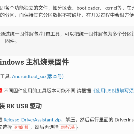
即各个功能独立的文件，如分区表、bootloader、kernel
的分区，而保持其它分区数据不被破坏，在开发过程中会很方便
通过统一固件解包/打包工具，可以把统一固件解包为多个分区
一固件。
indows 主机烧录固件
工具:
Androidtool_xxx(版本号)
意
:不同固件使用的工具版本可能不同,请根据
《使用USB线烧写须
装 RK USB 驱动
载
Release_DriverAssistant.zip
，解压，然后运行里面的 DriverIn
先选择
，然后再选择
。
驱动卸载
驱动安装