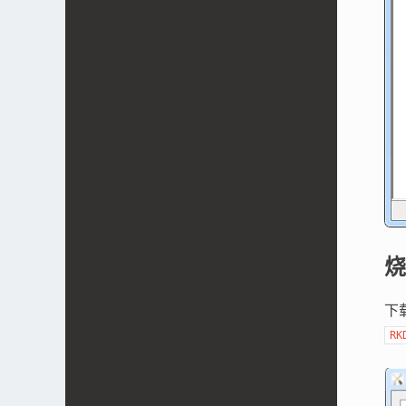
烧
下
RK