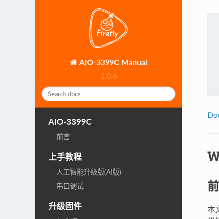
AIO-3399C Manual
2.0.6
Do
AIO-3399C
前言
W
上手教程
人工智能升级版(AI版)
前
串口调试
升级固件
本