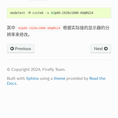
modetest -M cvitek -s 
42
其中
根据实际接的显示器的分
42@40:1920x1080-60@RG24
辨率来修改。
Previous
Next
© Copyright 2024, Firefly Team.
Built with
Sphinx
using a
theme
provided by
Read the
Docs
.